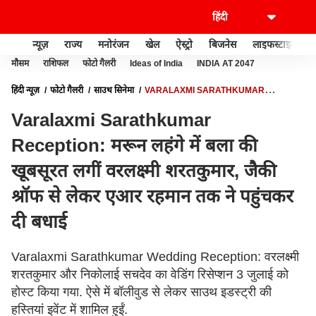
न्यूज़
राज्य
मनोरंजन
खेल
ऐस्ट्रो
बिजनेस
लाइफस्टाइल
मौसम
राशिफल
फोटो गैलरी
Ideas of India
INDIA AT 2047
हिंदी न्यूज़
फोटो गैलरी
साउथ सिनेमा
VARALAXMI SARATHKUMAR
RECEPTION: मरून लहंगे में बला की खूबसूरत लगीं वरलक्ष्मी शरतकुमार, जैकी श्रॉफ से लेकर
Varalaxmi Sarathkumar
एआर रहमान तक ने पहुंचकर दी बधाई
Reception: मरून लहंगे में बला की
खूबसूरत लगीं वरलक्ष्मी शरतकुमार, जैकी
श्रॉफ से लेकर एआर रहमान तक ने पहुंचकर
दी बधाई
Varalaxmi Sarathkumar Wedding Reception: वरलक्ष्मी
शरतकुमार और निकोलाई सचदेव का वेडिंग रिसेप्शन 3 जुलाई को
होस्ट किया गया. ऐसे में बॉलीवुड से लेकर साउथ इडस्ट्री की
हस्तियां इवेंट में शामिल हुईं.