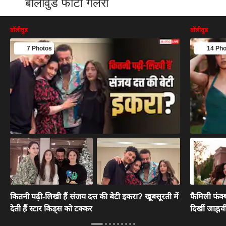
बॉलीवुड फोटो गैलरी
बॉलीवुड
बॉलीवुड
7 Photos
14 Pho
कितनी पढ़ी-लिखी हैं संजय दत्त की बेटी इकरा? खूबसूरती में
फैमिली फंक्श
देती हैं स्टार किड्स को टक्कर
दिखीं जाह्नव