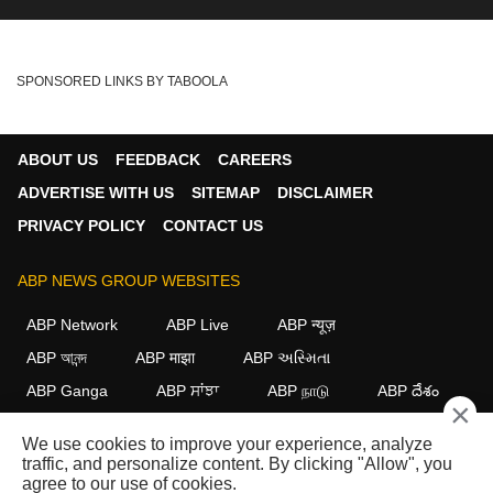
SPONSORED LINKS BY TABOOLA
ABOUT US
FEEDBACK
CAREERS
ADVERTISE WITH US
SITEMAP
DISCLAIMER
PRIVACY POLICY
CONTACT US
ABP NEWS GROUP WEBSITES
ABP Network
ABP Live
ABP न्यूज़
ABP আনন্দ
ABP माझा
ABP અસ્મિતા
ABP Ganga
ABP ਸਾਂਝਾ
ABP நாடு
ABP దేశం
×
FOLLOW US
We use cookies to improve your experience, analyze
traffic, and personalize content. By clicking "Allow", you
agree to our use of cookies.