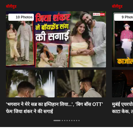
बॉलीवुड
बॉलीवुड
10 Photos
9 Phot
'भगवान ने मेरे सब्र का इम्तिहान लिया...', 'बिग बॉस OTT'
मुबंई एयरपोर
फेम जिया शंकर ने की सगाई
काटा केक, तस