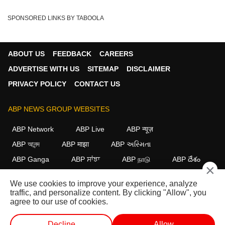
SPONSORED LINKS BY TABOOLA
ABOUT US
FEEDBACK
CAREERS
ADVERTISE WITH US
SITEMAP
DISCLAIMER
PRIVACY POLICY
CONTACT US
ABP NEWS GROUP WEBSITES
ABP Network
ABP Live
ABP न्यूज़
ABP আনন্দ
ABP माझा
ABP અસ્મિતા
ABP Ganga
ABP ਸਾਂਝਾ
ABP நாடு
ABP దేశం
×
FOLLOW US
We use cookies to improve your experience, analyze
traffic, and personalize content. By clicking "Allow", you
agree to our use of cookies.
This website follows the
DNPA Code of Ethics.
Copyright@2026.
Decline
Allow