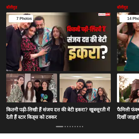
बॉलीवुड
बॉलीवुड
7 Photos
14 Pho
कितनी पढ़ी-लिखी हैं संजय दत्त की बेटी इकरा? खूबसूरती में
फैमिली फंक्श
देती हैं स्टार किड्स को टक्कर
दिखीं जाह्नव