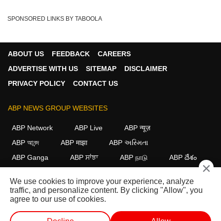
SPONSORED LINKS BY TABOOLA
ABOUT US
FEEDBACK
CAREERS
ADVERTISE WITH US
SITEMAP
DISCLAIMER
PRIVACY POLICY
CONTACT US
ABP NEWS GROUP WEBSITES
ABP Network
ABP Live
ABP न्यूज़
ABP আনন্দ
ABP माझा
ABP અસ્મિતા
ABP Ganga
ABP ਸਾਂਝਾ
ABP நாடு
ABP దేశం
×
FOLLOW US
We use cookies to improve your experience, analyze
traffic, and personalize content. By clicking "Allow", you
agree to our use of cookies.
This website follows the
DNPA Code of Ethics.
Copyright@2026.