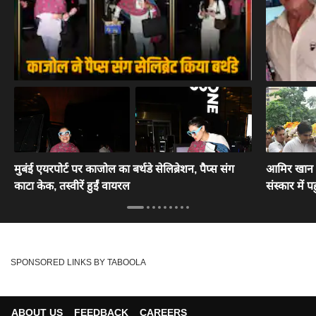
मुबंई एयरपोर्ट पर काजोल का बर्थडे सेलिब्रेशन, पैप्स संग
आमिर खान से
काटा केक, तस्वीरें हुईं वायरल
संस्कार में पह
SPONSORED LINKS BY TABOOLA
ABOUT US
FEEDBACK
CAREERS