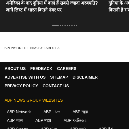
अमेरिका के बाद दुनिया में कहां हैं सबसे ज्यादा अरबपति?
दुनिया के अम
जानें लिस्ट में भारत कितने नंबर पर
कितनी है संप
SPONSORED LINKS BY TABOOLA
ABOUT US
FEEDBACK
CAREERS
ADVERTISE WITH US
SITEMAP
DISCLAIMER
PRIVACY POLICY
CONTACT US
ABP NEWS GROUP WEBSITES
ABP Network
ABP Live
ABP न्यूज़
ABP আনন্দ
ABP माझा
ABP અસ્મિતા
ABP Ganga
ABP ਸਾਂਝਾ
ABP நாடு
ABP దేశం