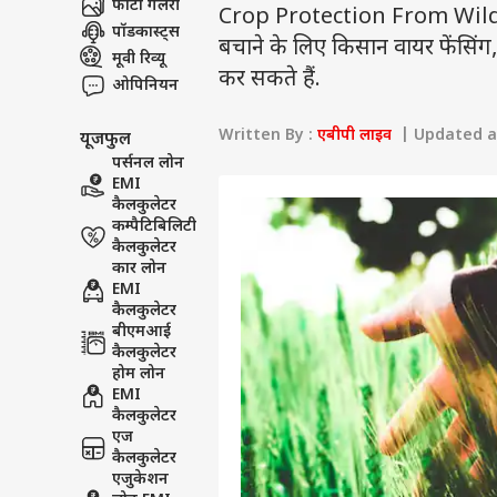
फोटो गैलरी
Crop Protection From Wild A
पॉडकास्ट्स
बचाने के लिए किसान वायर फेंसिंग,
मूवी रिव्यू
कर सकते हैं.
ओपिनियन
Written By :
एबीपी लाइव
| Updated at 
यूजफुल
पर्सनल लोन
EMI
कैलकुलेटर
कम्पैटिबिलिटी
कैलकुलेटर
कार लोन
EMI
कैलकुलेटर
बीएमआई
कैलकुलेटर
होम लोन
EMI
कैलकुलेटर
एज
कैलकुलेटर
एजुकेशन