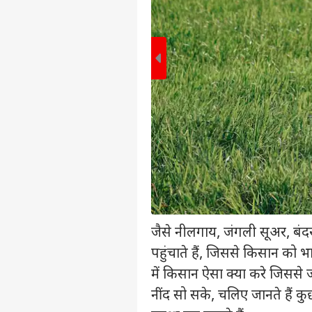
पर्सनल
जैसे नीलगाय, जंगली सूअर, बं
टॉप
हॅलो गेस्ट
पहुंचाते हैं, जिससे किसान को 
इंडिय
में किसान ऐसा क्या करे जिससे
एडवर्टाइज विथ अस
नींद सो सके, चलिए जानते हैं
प्राइवेसी पॉलिसी