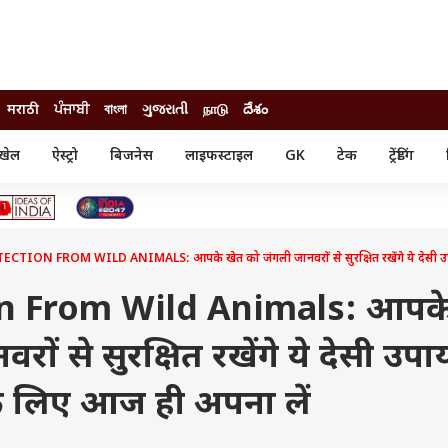
मराठी
ਪੰਜਾਬੀ
বাংলা
ગુજરાતી
நாடு
దేశం
खेल
ऐस्ट्रो
बिजनेस
लाइफस्टाइल
GK
टेक
ट्रेंडिंग
ंजन
ऑटो
खेल
ुड
कार
क्रिकेट
री सिनेमा
टेक्नोलॉजी
शिक्षा
ल सिनेमा
TION FROM WILD ANIMALS: आपके खेत को जंगली जानवरों से सुरक्षित रखेंगे ये देसी उपा
मोबाइल
रिजल्ट
्रिटीज
चैटजीपीटी
नौकरी
ी
on From Wild Animals: आपक
गैजेट
वेब स्टोरीज
ों से सुरक्षित रखेंगे ये देसी उपा
यूटिलिटी न्यूज़
कल्चर
फैक्ट चेक
े लिए आज ही अपना लें