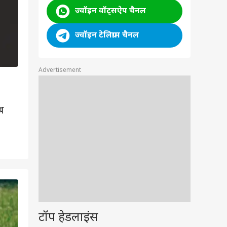
ज्वॉइन वॉट्सऐप चैनल
ज्वॉइन टेलिग्राम चैनल
Advertisement
ब
2
/6
टॉप हेडलाइंस