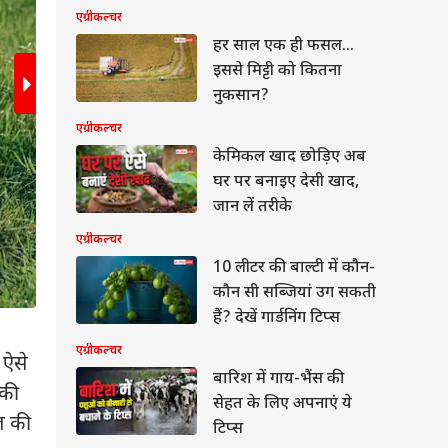
एग्रीकल्चर
हर साल एक ही फसल...
इससे मिट्टी को कितना
नुकसान?
एग्रीकल्चर
केमिकल खाद छोड़िए अब
घर पर बनाइए देसी खाद,
जान लें तरीके
एग्रीकल्चर
10 लीटर की बाल्टी में कौन-
कौन सी सब्जियां उग सकती
हैं? देखें गार्डनिंग टिप्स
जंगली जानवरों को खेत से दूर रखने का सबसे आसान तरीक
एग्रीकल्चर
 ऐसे
करना. इसमें किसान उचित दूरी पर खंभे या डंडे गाड़कर 
बारिश में गाय-भैंस की
ेट
 की
जिससे जंगली जानवर खेत के अंदर न जा सकें. साथ ही
सेहत के लिए अपनाएं ये
ल की
मजबूत घेराबंदी करते हैं.
टिप्स