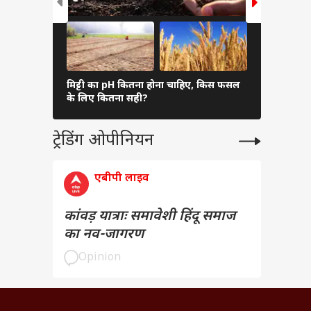
मिट्टी का pH कितना होना चाहिए, किस फसल
बाढ़ का मुआ
के लिए कितना सही?
समय देती है
ट्रेडिंग ओपीनियन
एबीपी लाइव
कांवड़ यात्राः समावेशी हिंदू समाज
का नव-जागरण
Opinion