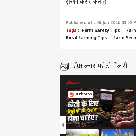
सुरक्षा कर सकते हैं.
कॉन्टैक्ट अस
सेंड फीडबैक
बजट
अबाउट अस
DMK
Published at : 06 Jun 2026 03:52 
भ्रष्
बॉली
करियर्स
Tags :
Farm Safety Tips
Far
सवा
Rural Farming Tips
Farm Secu
‘स्प
एग्रीकल्चर फोटो गैलरी
करोड़
LOGIN
सहित
भी त
एग्रीकल्चर
8 Photos