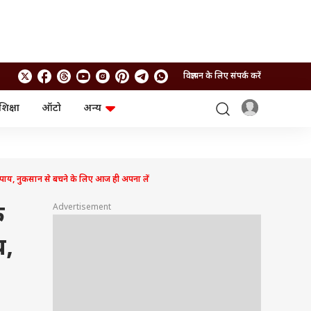
विज्ञापन के लिए संपर्क करें
शिक्षा
ऑटो
अन्य
बिजनेस
लाइफस्टाइल
पर्सनल फाइनेंस
स्वास्थ्य
स्टॉक मार्केट
ट्रैवल
म्यूचुअल फंड्स
फूड
य, नुकसान से बचने के लिए आज ही अपना लें
क्रिप्टो
फैशन
आईपीओ
Health and Fitness
े
Advertisement
फोटो गैलरी
जनरल नॉलेज
य,
वीडियो