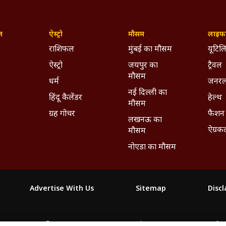
ज़
ऐस्ट्रो
मौसम
लाइफस
राशिफल
मुंबई का मौसम
यूटिलि
ऐस्ट्रो
जयपुर का
ट्रैवल
मौसम
धर्म
जनरल
नई दिल्ली का
हिंदू कैलेंडर
हेल्थ
मौसम
ग्रह गोचर
फैशन
लखनऊ का
ऐग्रक
मौसम
नोएडा का मौसम
Advertise With Us
Sitemap
Disc
माझा
ABP અસ્મિતા
ABP Ganga
ABP ਸਾਂਝਾ
ABP நாடு
ABP దేశ