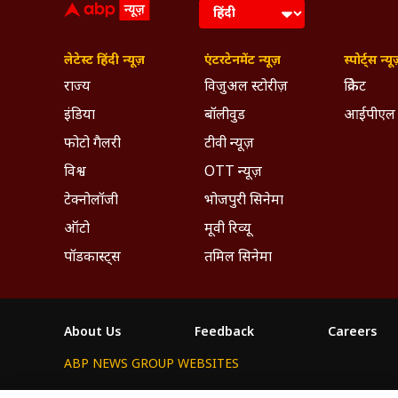
लेटेस्ट हिंदी न्यूज़
एंटरटेनमेंट न्यूज़
स्पोर्ट्स न्यू
राज्य
विजुअल स्टोरीज़
क्रिकेट
इंडिया
बॉलीवुड
आईपीएल
फोटो गैलरी
टीवी न्यूज़
विश्व
OTT न्यूज़
टेक्नोलॉजी
भोजपुरी सिनेमा
ऑटो
मूवी रिव्यू
पॉडकास्ट्स
तमिल सिनेमा
About Us
Feedback
Careers
ABP NEWS GROUP WEBSITES
ABP Network
ABP Live
ABP न्यूज़
ABP আনন্দ
ABP 