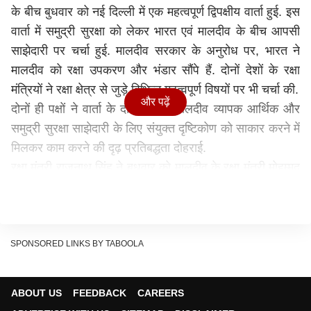
के बीच बुधवार को नई दिल्ली में एक महत्वपूर्ण द्विपक्षीय वार्ता हुई. इस
वार्ता में समुद्री सुरक्षा को लेकर भारत एवं मालदीव के बीच आपसी
साझेदारी पर चर्चा हुई. मालदीव सरकार के अनुरोध पर, भारत ने
मालदीव को रक्षा उपकरण और भंडार सौंपे हैं. दोनों देशों के रक्षा
मंत्रियों ने रक्षा क्षेत्र से जुड़े विभिन्न महत्वपूर्ण विषयों पर भी चर्चा की.
और पढ़ें
दोनों ही पक्षों ने वार्ता के दौरान भारत-मालदीव व्यापक आर्थिक और
समुद्री सुरक्षा साझेदारी के लिए संयुक्त दृष्टिकोण को साकार करने में
मिलकर काम करने की दृढ़ प्रतिबद्धता दोहराई.
रक्षा मंत्री राजनाथ सिंह ने बुधवार को मालदीव के रक्षा मंत्री मोहम्मद
घासन मौमून के साथ द्विपक्षीय वार्ता की. इस वार्ता में उन्होंने द्विपक्षीय
रक्षा एवं सुरक्षा सहयोग के विभिन्न पहलुओं की व्यापक समीक्षा की.
रक्षा मंत्री राजनाथ सिंह ने मालदीव की राष्ट्रीय प्राथमिकताओं के
अनुसार और रक्षा तैयारियों के लिए क्षमता वृद्धि में मालदीव को समर्थन
SPONSORED LINKS BY TABOOLA
देने की बात कही. उन्होंने नई दिल्ली की 'पड़ोसी प्रथम' नीति और
सागर (क्षेत्र में सभी के लिए सुरक्षा और विकास) के दृष्टिकोण के
ABOUT US
FEEDBACK
CAREERS
अनुरूप भी मालदीव को समर्थन की पुष्टि की. इसके तहत मालदीव की