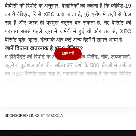
बीबीसी की रिपोर्ट के अनुसार, वैज्ञानिकों का कहना है कि कोविड-19
का ये वैरिएंट, जिसे XEC कहा जाता है, पूरे यूरोप में तेज़ी से फैल
रहा है और जल्द ही प्रमुख स्ट्रेन बन सकता है. नए वैरिएंट की
पहचान सबसे पहले जून में जर्मनी में हुई थी और तब से, XEC
वैरिएंट यूके, यूएस, डेनमार्क और कई अन्य देशों में सामने आया है.
जानें कितना खतरनाक है XEC वैरिएंट?
और पढ़ें
द इंडिपेंडेंट की रिपोर्ट के अनुसार, अब तक पोलैंड, नॉर्वे, लक्जमबर्ग,
यूक्रेन, पुर्तगाल और चीन सहित 27 देशों के 500 सैंपलों में कोविड
का XEC वैरिएंट पाया गया है. एक्सपर्ट का कहना है कि नया वैरिएंट
विशेष तौर पर डेनमार्क, जर्मनी, यूके और नीदरलैंड में तेजी से फैल
रहा है.
ऐसे में विशेषज्ञों का कहना है कि ये नया वैरिएंट, जो कि ओमिक्रॉन का
एक सब-वैरिएंट है. इसमें कुछ नए बदलाव हुए हैं. जो इस ठंड के
मौसम में इसके फैलने में मदद कर सकते हैं, हालांकि, वैक्सीन अभी भी
SPONSORED LINKS BY TABOOLA
गंभीर मामलों को रोकने में मदद कर सकती है. फिलहाल भारत में इस
नए वैरिएंट की पुष्टि नहीं हुई है.