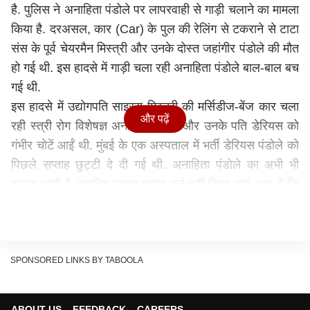
है. पुलिस ने अनाहिता पंडोले पर लापरवाही से गाड़ी चलाने का मामला
किया है. दरअसल, कार (Car) के पुल की रेलिंग से टकराने से टाटा
संस के पूर्व चेयरमैन मिस्त्री और उनके दोस्त जहांगीर पंडोले की मौत
हो गई थी. इस हादसे में गाड़ी चला रही अनाहिता पंडोले बाल-बाल बच
गई थी.
इस हादसे में उद्योगपति साइरस मिस्त्री की मर्सिडीज-बेंज कार चला
और पढ़ें
रही स्त्री रोग विशेषज्ञ अनाहिता पंडोले और उनके पति डेरियस को
गंभीर चोटें आईं थी. मुंबई के एक अस्पताल में भर्ती डेरियस पंडोले को
पिछले सप्ताह छुट्टी दे दी गई थी. अनाहिता पंडोले का अभी भी
इलाज जारी है. इसलिए उनका बयान दर्ज नहीं किया गया. बता दें कि
दो महीने चली जांच-पड़ताल के बाद पालघर पुलिस ने साइरस मिस्त्री
की मौत की वजह का खुलासा कर दिया है. पुलिस का कहना है कि
मामले में डॉक्टर अनाहिता पंडोले के पति का बयान दर्ज कर लिया
गया है. उन्होंने बताया कि अचानक लेन बदलने की वजह से ये हादसा
SPONSORED LINKS BY TABOOLA
हुआ, जिसमें अनीता कार को कंट्रोल नहीं कर पाईं.
मर्सिडीज बेंज कार में कौन-कौन था सवार?
ABOUT US
FEEDBACK
CAREERS