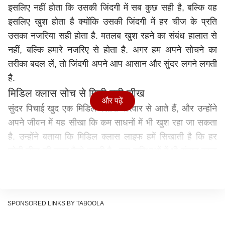
इसलिए नहीं होता कि उसकी जिंदगी में सब कुछ सही है, बल्कि वह
इसलिए खुश होता है क्योंकि उसकी जिंदगी में हर चीज के प्रति
उसका नजरिया सही होता है. मतलब खुश रहने का संबंध हालात से
नहीं, बल्कि हमारे नजरिए से होता है. अगर हम अपने सोचने का
तरीका बदल लें, तो जिंदगी अपने आप आसान और सुंदर लगने लगती
है.
मिडिल क्लास सोच से मिली बड़ी सीख
और पढ़ें
सुंदर पिचाई खुद एक मिडिल क्लास परिवार से आते हैं, और उन्होंने
अपने जीवन में यह सीखा कि कम साधनों में भी खुश रहा जा सकता
है. उन्होंने बताया कि मिडिल क्लास लाइफ हमें सिखाती है कि हर
छोटी चीज की कदर कैसे करनी है. कम सुविधाओं में भी संतुष्ट रहना
और मेहनत के दम पर आगे बढ़ना, यही असली ताकत होती है. यही
कारण है कि सुंदर पिचाई का नजरिया इतना मजबूत है और वे हर हाल
में पॉजिटिव रहने की बात करते हैं.
SPONSORED LINKS BY TABOOLA
यह भी पढ़ेंः
पेस्टिसाइड्स के लगातार संपर्क से बढ़ सकता है
150% तक कैंसर का खतरा, नई स्टडी का दावा, जानें क्या है