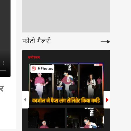
फोटो गैलरी
मनोरंजन
मनोरंजन
9 Photos
9 Pho
र