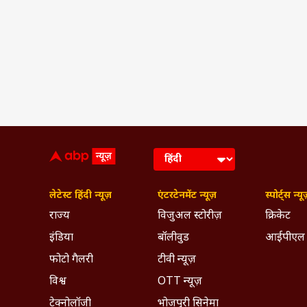
लेटेस्ट हिंदी न्यूज़
एंटरटेनमेंट न्यूज़
स्पोर्ट्स न्यू
राज्य
विजुअल स्टोरीज़
क्रिकेट
इंडिया
बॉलीवुड
आईपीएल
फोटो गैलरी
टीवी न्यूज़
विश्व
OTT न्यूज़
टेक्नोलॉजी
भोजपुरी सिनेमा