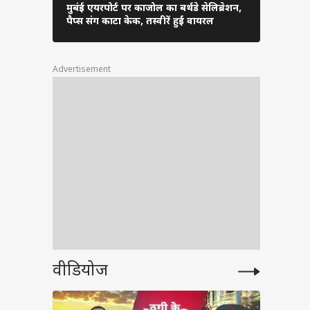
SBS)
मुबंई एयरपोर्ट पर काजोल का बर्थडे सेलिब्रेशन,
आमिर खान से
पैप्स संग काटा केक, तस्वीरें हुईं वायरल
अंतिम संस्कार 
 शो
Advertisement
ग बॉस
क्या
रण-
08.26
nnat
वीडियोज
ो मौत
हेल