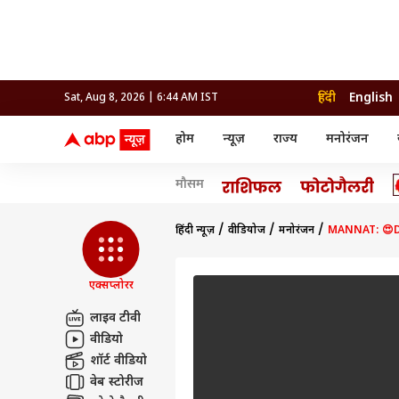
हिंदी
English
Sat, Aug 8, 2026 | 6:44 AM IST
होम
न्यूज़
राज्य
मनोरंजन
न्यूज़
राज्य
मनोर
मौसम
विश्व
उत्तर प्रदेश और उत्तराखंड
बॉलीव
इंडिया
उत्तर प्रदेश और उत्तराखंड
बॉलीवुड
क्रिकेट
धर्म
हेल्थ
विश्व
बिहार
ओटीटी
आईपीएल
राशिफल
रिलेशनशिप
इंडिया
बिहार
भोजपु
दिल्ली NCR
टेलीविजन
कबड्डी
अंक ज्योतिष
ट्रैवल
महाराष्ट्र
तमिल सिनेमा
हॉकी
वास्तु शास्त्र
फ़ूड
अपराध
हरियाणा
रीजन
हिंदी न्यूज़
वीडियोज
मनोरंजन
MANNAT: 😍DUA
राजस्थान
भोजपुरी सिनेमा
WWE
ग्रह गोचर
पैरेंटिंग
राजस्थान
सेलिब
मध्य प्रदेश
मूवी रिव्यू
ओलिंपिक
एस्ट्रो स्पेशल
फैशन
हरियाणा
रीजनल सिनेमा
होम टिप्स
महाराष्ट्र
ओटीट
पंजाब
ऐस्ट्रो
झारखंड
गुजरात
गुजरात
एक्सप्लोरर
धर्म
ट्रेंडिंग
छत्तीसगढ़
मध्य प्रदेश
हिमाचल प्रदेश
राशिफल
झारखंड
लाइव टीवी
जम्मू और कश्मीर
अंक शास्त्र
छत्तीसगढ़
वीडियो
एग्री
ग्रह गोचर
दिल्ली एनसीआर
शॉर्ट वीडियो
पंजाब
वेब स्टोरीज