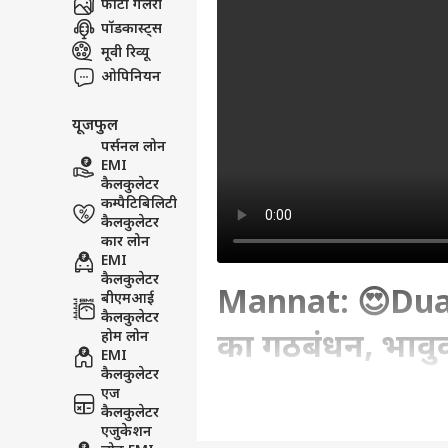
फोटो गैलरी
पॉडकास्ट्स
मूवी रिव्यू
ओपिनियन
यूजफुल
पर्सनल लोन
EMI
कैलकुलेटर
कम्पैटिबिलिटी
कैलकुलेटर
कार लोन
EMI
कैलकुलेटर
Mannat: 😍Dua न
बीएमआई
कैलकुलेटर
होम लोन
का गठबंधन, भावु
EMI
कैलकुलेटर
एज
Written By :
एबीपी एंटरटेनमेंट डेस्क
| 01 Jun 
कैलकुलेटर
एजुकेशन