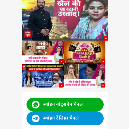
लमान
6
ran
 ने
ज्वॉइन वॉट्सऐप चैनल
ज्वॉइन टेलिग्राम चैनल