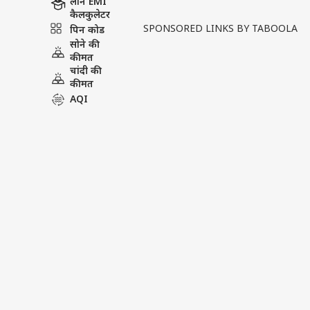
लोन EMI
टेलीविजन और बॉलीवुड इंडस्ट्री के
कैलकुलेटर
अदिति अरोड़ा सावंत के साथ रोज़ाना
SPONSORED LINKS BY TABOOLA
पिन कोड
क...
see more
सोने की
कीमत
चांदी की
Tags :
Mannat
Aditi Arora S
कीमत
AQI
मनोरंजन वीडियोज
मनोरंजन