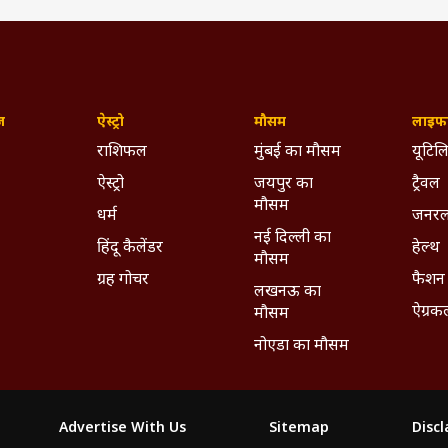
ज़
ऐस्ट्रो
मौसम
लाइफस
राशिफल
मुंबई का मौसम
यूटिलि
ऐस्ट्रो
जयपुर का
ट्रैवल
मौसम
धर्म
जनरल
नई दिल्ली का
हिंदू कैलेंडर
हेल्थ
मौसम
ग्रह गोचर
फैशन
लखनऊ का
ऐग्रक
मौसम
नोएडा का मौसम
Advertise With Us
Sitemap
Disc