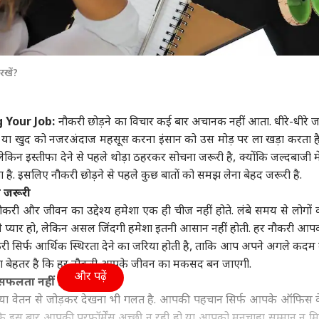
रखें?
 Your Job:
नौकरी छोड़ने का विचार कई बार अचानक नहीं आता. धीरे-धीरे ज
ा खुद को नजरअंदाज महसूस करना इंसान को उस मोड़ पर ला खड़ा करता है
लेकिन इस्तीफा देने से पहले थोड़ा ठहरकर सोचना जरूरी है, क्योंकि जल्दबाजी मे
 है. इसलिए नौकरी छोड़ने से पहले कुछ बातों को समझ लेना बेहद जरूरी है.
 जरूरी
री और जीवन का उद्देश्य हमेशा एक ही चीज नहीं होते. लंबे समय से लोगों
 प्यार हो, लेकिन असल जिंदगी हमेशा इतनी आसान नहीं होती. हर नौकरी आपक
री सिर्फ आर्थिक स्थिरता देने का जरिया होती है, ताकि आप अपने अगले कदम क
 देना बेहतर है कि हर नौकरी आपके जीवन का मकसद बन जाएगी.
और पढ़ें
असफलता नहीं होती
या वेतन से जोड़कर देखना भी गलत है. आपकी पहचान सिर्फ आपके ऑफिस 
है कि इस बार आपकी परफॉर्मेंस अच्छी न रही हो या आपको मनचाहा सम्मान न मि