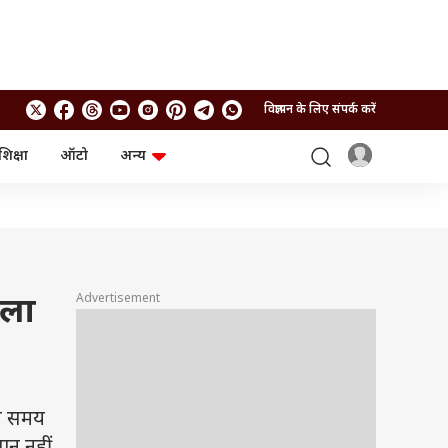
विज्ञापन के लिए संपर्क करें
शिक्षा
ऑटो
अन्य
बिजनेस
लाइफस्टाइल
पर्सनल फाइनेंस
स्वास्थ्य
स्टॉक मार्केट
ट्रैवल
म्यूचुअल फंड्स
फूड
क्रिप्टो
फैशन
आईपीओ
Health and Fitness
Advertisement
सला
फोटो गैलरी
जनरल नॉलेज
वीडियो
बे समय