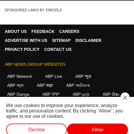
SPONSORED LINKS BY TABOOLA
ABOUT US
FEEDBACK
CAREERS
ADVERTISE WITH US
SITEMAP
DISCLAIMER
PRIVACY POLICY
CONTACT US
ABP NEWS GROUP WEBSITES
ABP Network
ABP Live
ABP न्यूज़
ABP আনন্দ
ABP माझा
ABP અસ્મિતા
ABP Ganga
ABP ਸਾਂਝਾ
ABP நாடு
ABP దేశం
×
We use cookies to improve your experience, analyze
FOLLOW US
traffic, and personalize content. By clicking "Allow", you
agree to our use of cookies.
Decline
Allow
This website follows the
DNPA Code of Ethics.
Copyright@2026.