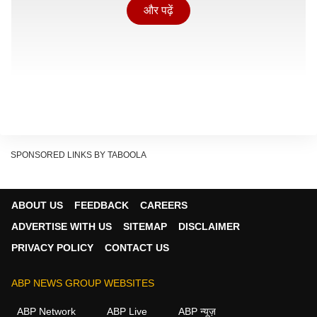
और पढ़ें
SPONSORED LINKS BY TABOOLA
ABOUT US
FEEDBACK
CAREERS
ADVERTISE WITH US
SITEMAP
DISCLAIMER
PRIVACY POLICY
CONTACT US
महाजनपदों में बंटा हुआ भारत
ABP NEWS GROUP WEBSITES
Show Quick Read
Key points generated by AI, verified by newsroom
ABP Network
ABP Live
ABP न्यूज़