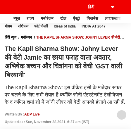
न्यूज़
राज्य
मनोरंजन
खेल
ऐस्ट्रो
बिजनेस
लाइफस्टाइल
मौसम
राशिफल
फोटो गैलरी
Ideas of India
INDIA AT 2047
हिंदी न्यूज़
मनोरंजन
THE KAPIL SHARMA SHOW: JOHNY LEVER की बेटी
JAMIE का छाया फराह वाला अवतार, अभिषेक बच्चन और चित्रांगना को बेची 'GST वाली
The Kapil Sharma Show: Johny Lever
बिरयानी'
की बेटी Jamie का छाया फराह वाला अवतार,
अभिषेक बच्चन और चित्रांगना को बेची 'GST वाली
बिरयानी'
The Kapil Sharma Show: इस वीकेंड हंसी के मजेदार सफर
पर चलने के लिए सभी तैयार है क्योंकि सोनी एंटरटेनमेंट टेलीविजन
के द कपिल शर्मा शो में जॉनी लीवर की बेटी आपको हंसाने आ रही हैं.
Written By :
ABP Live
Updated at : Sun, November 28,2021, 6:37 am (IST)