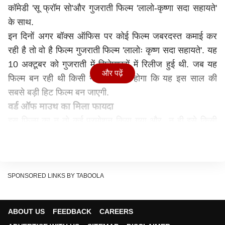
कॉमेडी 'सू फ्रॉम सो'और गुजराती फिल्म 'लालो-कृष्णा सदा सहायते'
के साथ.
इन दिनों अगर बॉक्स ऑफिस पर कोई फिल्म जबरदस्त कमाई कर
रही है तो वो है फिल्म गुजराती फिल्म 'लालोः कृष्ण सदा सहायते'. यह
10 अक्टूबर को गुजराती में सिनेमाघरों में रिलीज हुई थी. जब यह
और पढ़ें
फिल्म बन रही थी किसी ने नहीं सोचा होगा कि यह इस साल की
सबसे बड़ी हिट फिल्म बन जाएगी.
वर्ड ऑफ माउथ का मिला फायदा
इस फिल्म का न तो कई प्रमोशन किया गया और न ही इसे किसी
भारी बजट के साथ बनाया गया. आपको जानकर हैरानी होगी कि यह
फिल्म 50 लाख में बनी है. इस फिल्म को वर्ड ऑफ माउथ का इतना
फायदा मिला कि यह 50 दिनों से थिएटर्स में लगी हुई है. सैकनिल्क के
आंकड़ों के मुताबिक 49 दिनों में इस फिल्म ने बॉक्स ऑफिस पर
SPONSORED LINKS BY TABOOLA
79.1 करोड़ रुपये तक कमा चुकी है.
ABOUT US
FEEDBACK
CAREERS