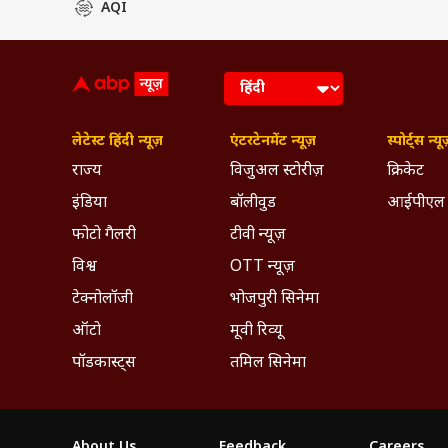
AQI
लेटेस्ट हिंदी न्यूज़
एंटरटेनमेंट न्यूज़
स्पोर्ट्स न्यू
राज्य
विजुअल स्टोरीज़
क्रिकेट
इंडिया
बॉलीवुड
आईपीएल
एग्जाम
फोटो गैलरी
टीवी न्यूज़
ये नेशनल अवॉर्ड विनर ए. सरकुनम द्वार
जर्नी है जिसे कंप्टीटिट एग्जाम के हाईप्र
विश्व
OTT न्यूज़
सकेगी.
टेक्नोलॉजी
भोजपुरी सिनेमा
ऑटो
मूवी रिव्यू
पॉडकास्ट्स
तमिल सिनेमा
About Us
Feedback
Careers