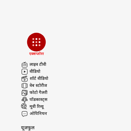
क्या
शाद
LOGIN
पार्ट
एक्सप्लोरर
लाइव टीवी
वीडियो
शॉर्ट वीडियो
कर्तव्य
वेब स्टोरीज
यह पुलकित द्वारा निर्देशित एक क्राइम ड्
फोटो गैलरी
किया है और इसे रेड चिलीज एंटरटेनमेंट
पॉडकास्ट्स
मिश्रा और मनीष चौधरी सहित कई जाने-
मूवी रिव्यू
आएंगे. बता दें कि इसे 15 मई से नेटफ्लिक्
ओपिनियन
यूजफुल