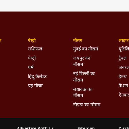
ज़
ऐस्ट्रो
मौसम
लाइफस
राशिफल
मुंबई का मौसम
यूटिलि
ऐस्ट्रो
जयपुर का
ट्रैवल
मौसम
धर्म
जनरल
ा लिखित और निर्देशित एक तमिल ड्रामा सीरीज़ है. ये शो टेंशन से भरी इमोशनल
नई दिल्ली का
ेशर पर बेस्ड बैकड्रॉप में सेट किया गया है. ये सीरीज़ 15 मई से प्राइम वीडियो पर 
हिंदू कैलेंडर
हेल्थ
मौसम
ग्रह गोचर
फैशन
लखनऊ का
ऐग्रक
मौसम
नोएडा का मौसम
Advertise With Us
Sitemap
Disc