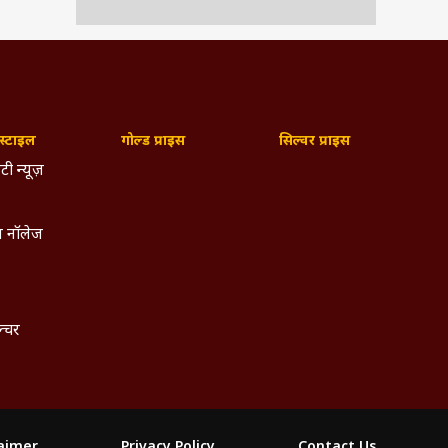
्टाइल
गोल्ड प्राइस
सिल्वर प्राइस
टी न्यूज़
 नॉलेज
 माहौल
देखी जा
ल्चर
laimer
Privacy Policy
Contact Us