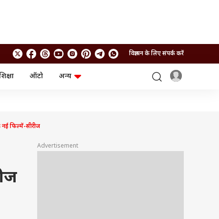
विज्ञापन के लिए संपर्क करें
शिक्षा
ऑटो
अन्य
बिजनेस
लाइफस्टाइल
पर्सनल फाइनेंस
स्वास्थ्य
स्टॉक मार्केट
ट्रैवल
म्यूचुअल फंड्स
फूड
 नई फिल्में-सीरीज
क्रिप्टो
फैशन
आईपीओ
Health and Fitness
Advertisement
फोटो गैलरी
जनरल नॉलेज
लीज
वीडियो