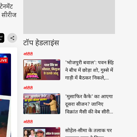
नमेंट
र सीरीज
टॉप हेडलाइंस
ओटीटी
'भोजपुरी बवाल': पवन सिंह
ने बीच में छोड़ा शो, गुस्से में
गाड़ी में बैठकर निकले,
निरहुआ हुए इमोशनल
ओटीटी
'मुसाफिर कैफे' का आएगा
दूसरा सीजन? जानिए
विक्रांत मैसी की वेब सीरीज
से जुड़ी हर अपडेट
ओटीटी
सोहेल-सीमा के तलाक पर