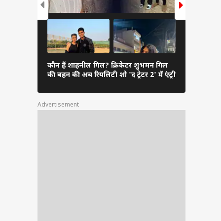
अगर विक्रांत
कौन हैं शाहनील गिल? क्रिकेटर शुभमन गिल
लिया दिल, तो
की बहन की अब रियलिटी शो 'द ट्रेटर 2' में एंट्री
फिल्में
Advertisement