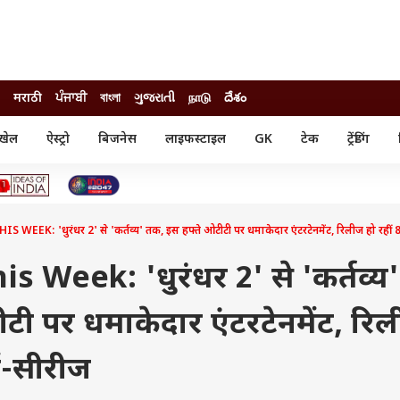
मराठी
ਪੰਜਾਬੀ
বাংলা
ગુજરાતી
நாடு
దేశం
खेल
ऐस्ट्रो
बिजनेस
लाइफस्टाइल
GK
टेक
ट्रेंडिंग
ंजन
ऑटो
खेल
ुड
कार
क्रिकेट
री सिनेमा
टेक्नोलॉजी
शिक्षा
ल सिनेमा
EEK: 'धुरंधर 2' से 'कर्तव्य' तक, इस हफ्ते ओटीटी पर धमाकेदार एंटरटेनमेंट, रिलीज हो रहीं 8
मोबाइल
रिजल्ट
्रिटीज
चैटजीपीटी
नौकरी
ी
 Week: 'धुरंधर 2' से 'कर्तव्य'
गैजेट
वेब स्टोरीज
टी पर धमाकेदार एंटरटेनमेंट, रि
यूटिलिटी न्यूज़
कल्चर
फैक्ट चेक
ें-सीरीज