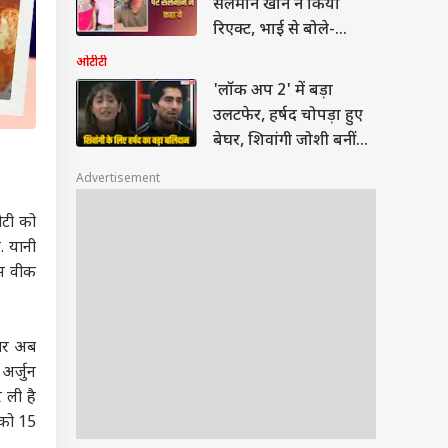
सलमान खान ने किया
रिएक्ट, भाई से बोले-
तुम्हारा दर्द समझता हूं, खुद
ओटीटी
को ब्लेम करना बंद करो
'लॉक अप 2' में बड़ा
उलटफेर, हर्षद चोपड़ा हुए
बेघर, शिवांगी जोशी बनीं
पहली फाइनलिस्ट
Advertisement
ीटी को
. यानी
इस वीक
कार अब
 अर्जुन
 ली है
 को 15