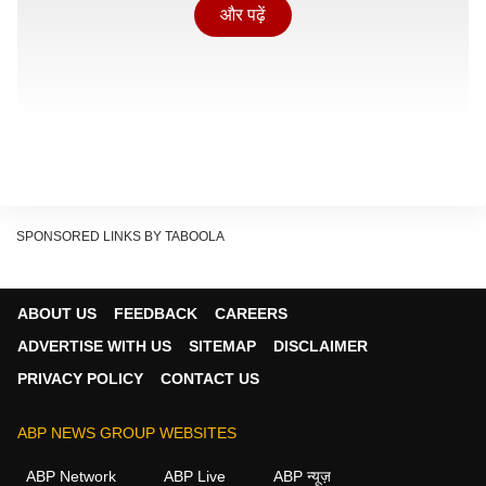
और पढ़ें
SPONSORED LINKS BY TABOOLA
ABOUT US
FEEDBACK
CAREERS
ADVERTISE WITH US
SITEMAP
DISCLAIMER
धुरंधर 2 ओटीटी रिलीज डेट
PRIVACY POLICY
CONTACT US
धुरंधर द रिवेंज रॉ एंड अनदेखा का प्रीमियर जियोहॉटस्टार पर होगा,
जो इसका ऑफिशियल डिजिटल पार्टनर है. ओटीटी प्लेटफॉर्म की
ABP NEWS GROUP WEBSITES
ऑफिशियल अनाउंसमेंट के बाद, यह 4 जून को इंडियन टाइमिंग के
ABP Network
ABP Live
ABP न्यूज़
मुताबिक शाम 7 बजे से ऑनलाइन स्ट्रीम होगी. ओटीटी पर रिलीज़