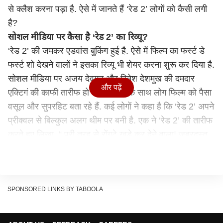
से क्लैश करना पड़ा है. ऐसे में जानते हैं ‘रेड 2’ लोगों को कैसी लगी
है?
सोशल मीडिया पर कैसा है ‘रेड 2’ का रिव्यू?
‘रेड 2’ की जमकर एडवांस बुकिंग हुई है. ऐसे में फिल्म का फर्स्ट डे
फर्स्ट शो देखने वालों ने इसका रिव्यू भी शेयर करना शुरू कर दिया है.
सोशल मीडिया पर अजय देवगन और रितेश देशमुख की दमदार
और पढ़ें
एक्टिगं की काफी तारीफ हो रही है. इसी के साथ लोग फिल्म को पैसा
वसूल और सुपरहिट बता रहे हैं. कई लोगों ने कहा है कि ‘रेड 2’ अपने
प्रीक्वल से बिल्कुल अलग थीम पर बनी है. एक ने ‘रेड 2’ की तारीफ
करते हुए लिखा, “ पूरी तरह से रोंगटे खड़े कर देने वाला! जबरदस्त
डायलॉग्स,इंटेंस सीन्स और अजय देवगन बेहतरीन फॉर्म में. यह एक
धमाकेदार फिल्म होने जा रही है!”
TOTALLY GOOSEBUMPS! 🤯🔥
SPONSORED LINKS BY TABOOLA
Powerful Dialogues, Intense Visuals, and Ajay