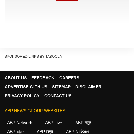
SPONSORED LINKS BY TABOOLA
ABOUT US
FEEDBACK
CAREERS
ADVERTISE WITH US
SITEMAP
DISCLAIMER
PRIVACY POLICY
CONTACT US
रिपोर्ट के मुताबिक दिल्ली ट्रैफिक पुलिस ने 4 मई 2026 से एक
ABP NEWS GROUP WEBSITES
विशेष अभियान शुरू किया था. इस अभियान के तहत Wrong Side
ABP Network
ABP Live
ABP न्यूज़
ड्राइविंग करने वालों के खिलाफ 7,249 चालान जारी किए गए.
ABP আনন্দ
ABP माझा
ABP અસ્મિતા
इसके अलावा 72 FIR भी दर्ज की गईं.पुलिस अधिकारियों का कहना