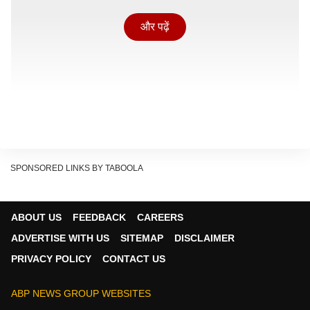
और पढ़ें
SPONSORED LINKS BY TABOOLA
ABOUT US
FEEDBACK
CAREERS
ADVERTISE WITH US
SITEMAP
DISCLAIMER
यही वजह है कि वाहन निर्माता कंपनियां भी नए मॉडल्स में लगातार
PRIVACY POLICY
CONTACT US
एडवांस फीचर्स जोड़ रही हैं. चाहे हैचबैक हो, सेडान हो या SUV, हर
सेगमेंट में स्मार्ट टेक्नोलॉजी की मांग बढ़ती जा रही है. बाजार के
ABP NEWS GROUP WEBSITES
मौजूदा रुझान बताते हैं कि अब कार खरीदते समय ग्राहक का ध्यान