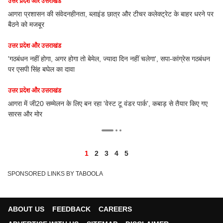
उत्तर प्रदेश और उत्तराखंड
चर कलेक्ट्रेट के बाहर धरने पर
आगरा के इन दो भाइयों के कारनामे की हो रही चर्चा, PM मोदी 
दिल्ली
उत्तर प्रदेश और उत्तराखंड
ं चलेगा', सपा-कांग्रेस गठबंधन
यूपी निकाय चुनाव 2023: BJP के गढ़ आगरा में BSP ने बिछ
जनता पार्टी के लिए कितनी मुश्किलें?
उत्तर प्रदेश और उत्तराखंड
ार्क’, कबाड़ से तैयार किए गए
मोहब्बत की मिसाल, ईद पर ताजमहल नमाजियों से गुलजार
देश में अमन चैन की दुआ
1
2
3
4
5
SPONSORED LINKS BY TABOOLA
ABOUT US
FEEDBACK
CAREERS