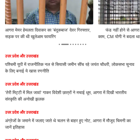
आगरा मेयर हेमलता दिवाकर का 'बंदूकबाज' देवर गिरफ्तार,
फंड नहीं होने से आगरा
सड़क पर की थी खुलेआम फायरिंग
काम, CM योगी ने बदला था न
उत्तर प्रदेश और उत्तराखंड
 रहे जयंत चौधरी, लोकसभा चुनाव
'गलत तरह से छूते हैं.. रिवॉल्वर से धमकाते हैं', छात्राओं ने
गंदी हरकत का आरोप
उत्तर प्रदेश और उत्तराखंड
ई धूम, आगरा में दिखी भारतीय
आगरा वासियों के लिए बड़ी खुशखबरी, ट्रैक पर मेट्रो ट्रे
सामने
उत्तर प्रदेश और उत्तराखंड
 नोट, आगरा में मौजूद चिमनी का
आगरा के वार्ड नंबर 15 से BJP ने दिया मुस्लिम महिला को ट
क्यों हैं आश्वस्त