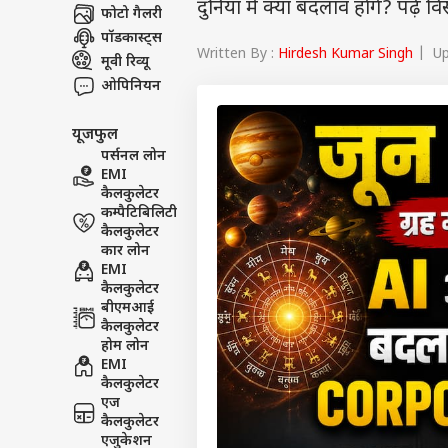
दुनिया में क्या बदलाव होंगे? पढ़ें 
फोटो गैलरी
पॉडकास्ट्स
Written By :
Hirdesh Kumar Singh
| Up
मूवी रिव्यू
ओपिनियन
यूजफुल
पर्सनल लोन
EMI
कैलकुलेटर
कम्पैटिबिलिटी
कैलकुलेटर
कार लोन
EMI
कैलकुलेटर
बीएमआई
कैलकुलेटर
होम लोन
EMI
कैलकुलेटर
एज
कैलकुलेटर
एजुकेशन