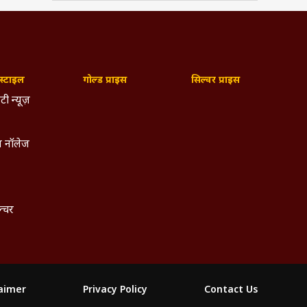
026 के
खाई दे
tools
्टाइल
गोल्ड प्राइस
सिल्वर प्राइस
nology,
टी न्यूज़
ficial
ा शुरू
 नॉलेज
based
हीं रह
ल्चर
essure
essive
ंभव है
laimer
Privacy Policy
Contact Us
 और AI