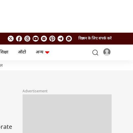
विज्ञापन के लिए संपर्क करें
शिक्षा
ऑटो
अन्य
बिजनेस
लाइफस्टाइल
शल
पर्सनल फाइनेंस
स्वास्थ्य
स्टॉक मार्केट
ट्रैवल
म्यूचुअल फंड्स
फूड
क्रिप्टो
फैशन
Advertisement
आईपीओ
Health and Fitness
फोटो गैलरी
जनरल नॉलेज
वीडियो
orate