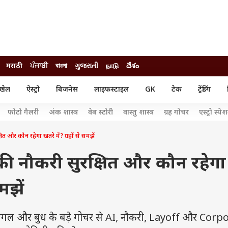
मराठी
ਪੰਜਾਬੀ
বাংলা
ગુજરાતી
நாடு
దేశం
खेल
ऐस्ट्रो
बिजनेस
लाइफस्टाइल
GK
टेक
ट्रेंडिंग
ंजन
ऑटो
खेल
फोटो गैलरी
अंक शास्त्र
वेब स्टोरी
वास्तु शास्त्र
ग्रह गोचर
एस्ट्रो स्पे
ुड
कार
क्रिकेट
री सिनेमा
टेक्नोलॉजी
शिक्षा
त और कौन रहेगा खतरे में? ग्रहों से समझें
ल सिनेमा
मोबाइल
रिजल्ट
्रिटीज
चैटजीपीटी
नौकरी
की नौकरी सुरक्षित और कौन रहेगा
ी
गैजेट
वेब स्टोरीज
समझें
यूटिलिटी न्यूज़
कल्चर
फैक्ट चेक
 मंगल और बुध के बड़े गोचर से AI, नौकरी, Layoff और Corp