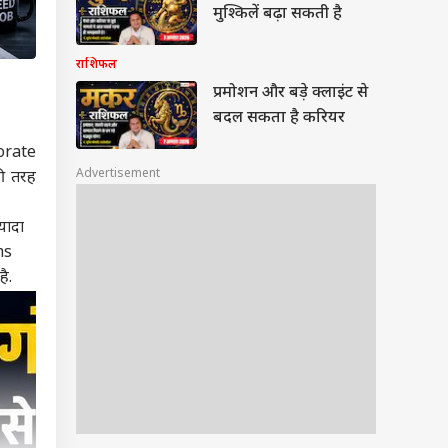
मुश्किलें बढ़ा सकती है
राशिफल
प्रमोशन और बड़े क्लाइंट से
बदल सकता है करियर
porate
Advertisement
की तरह
यादा
ms
ै.