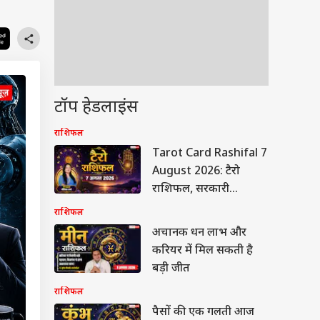
टॉप हेडलाइंस
राशिफल
Tarot Card Rashifal 7
August 2026: टैरो
राशिफल, सरकारी
कागजातों में लापरवाही न
राशिफल
बरतें धनु राशि के लोग,
अचानक धन लाभ और
कर्क-वृश्चिक शत्रुओं से रहें
करियर में मिल सकती है
सावधान!
बड़ी जीत
राशिफल
पैसों की एक गलती आज