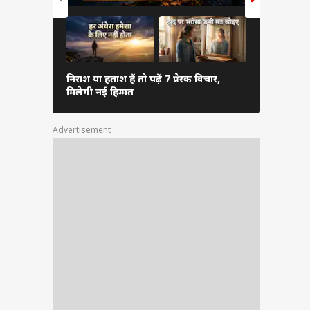
निराश या हताश हैं तो पढ़ें 7 प्रेरक विचार,
रक्षाबंधन से
मिलेगी नई हिम्मत
राशियों पर म
Advertisement
कहता है
श करती