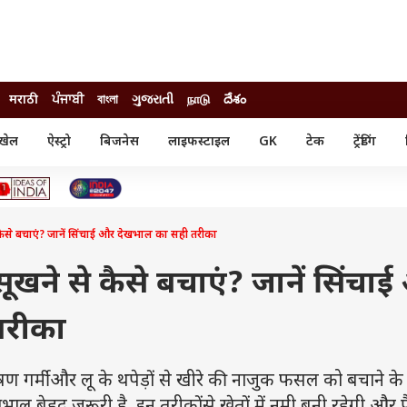
मराठी
ਪੰਜਾਬੀ
বাংলা
ગુજરાતી
நாடு
దేశం
खेल
ऐस्ट्रो
बिजनेस
लाइफस्टाइल
GK
टेक
ट्रेंडिंग
ंजन
ऑटो
खेल
ुड
कार
क्रिकेट
री सिनेमा
टेक्नोलॉजी
शिक्षा
ल सिनेमा
ैसे बचाएं? जानें सिंचाई और देखभाल का सही तरीका
मोबाइल
रिजल्ट
्रिटीज
चैटजीपीटी
नौकरी
ी
खने से कैसे बचाएं? जानें सिंचा
गैजेट
वेब स्टोरीज
तरीका
यूटिलिटी न्यूज़
कल्चर
फैक्ट चेक
्मी और लू के थपेड़ों से खीरे की नाजुक फसल को बचाने के