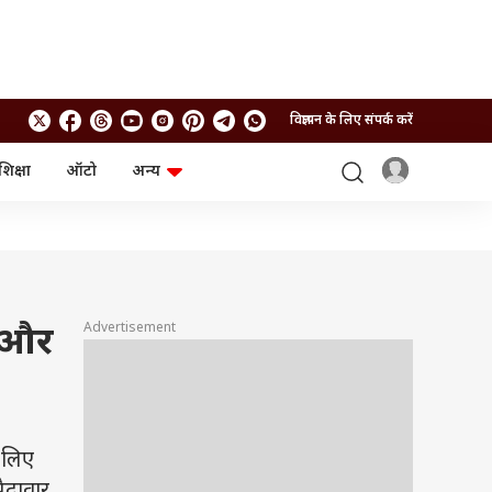
विज्ञापन के लिए संपर्क करें
शिक्षा
ऑटो
अन्य
बिजनेस
लाइफस्टाइल
पर्सनल फाइनेंस
स्वास्थ्य
स्टॉक मार्केट
ट्रैवल
म्यूचुअल फंड्स
फूड
क्रिप्टो
फैशन
आईपीओ
Health and Fitness
Advertisement
ई और
फोटो गैलरी
जनरल नॉलेज
वीडियो
 लिए