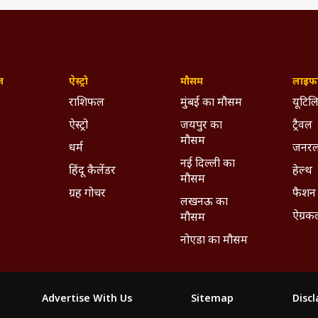
ज़
ऐस्ट्रो
मौसम
लाइफस
राशिफल
मुंबई का मौसम
यूटिलि
ऐस्ट्रो
जयपुर का
ट्रैवल
मौसम
धर्म
जनरल
नई दिल्ली का
हिंदू कैलेंडर
हेल्थ
मौसम
ग्रह गोचर
फैशन
लखनऊ का
ऐग्रक
मौसम
नोएडा का मौसम
Advertise With Us
Sitemap
Disc