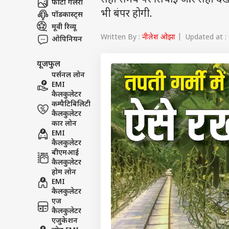
सही समय पर सिंचाई और सही देखभाल
फोटो गैलरी
भी बंपर होगी.
पॉडकास्ट्स
मूवी रिव्यू
Written By :
नीलेश ओझा
| Updated at : 
ओपिनियन
यूजफुल
पर्सनल लोन
EMI
कैलकुलेटर
कम्पैटिबिलिटी
कैलकुलेटर
कार लोन
EMI
कैलकुलेटर
बीएमआई
कैलकुलेटर
होम लोन
EMI
कैलकुलेटर
एज
कैलकुलेटर
एजुकेशन