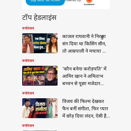
देखें आज का मौसम
ेश कनगराज- वामिका
Powered By:
y
बी की DC ओटीटी पर कब
पर
कहां होगी रिलीज,
E TIPS
टॉप हेडलाइंस
ं-डिटेल्स
Pawan
आरोप,
मनोरंजन
ो भी
काजल राघवानी ने निरहुआ
संग दिया था किसिंग सीन,
 की दवा से कैंसर का
तो आम्रपाली ने मचाया था
! WHO की रिपोर्ट ने
बवाल
ाया
मनोरंजन
'कौन बनेगा करोड़पति' में
आमिर खान ने अमिताभ
बच्चन से पूछा मजेदार
सवाल, बिग बी ने दिया ऐसा
मनोरंजन
जवाब
विजय की फिल्म देखकर
फैन बनीं संगीता, फिर प्यार
में छोड़ दिया लंदन, ऐसी है
दोनों की लव स्टोरी
मनोरंजन