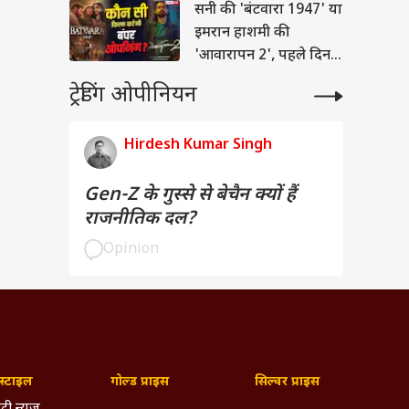
सनी की 'बंटवारा 1947' या
इमरान हाशमी की
'आवारापन 2', पहले दिन
कौन मारेगी बाजी?
ट्रेडिंग ओपीनियन
Hirdesh Kumar Singh
Gen-Z के गुस्से से बेचैन क्यों हैं
राजनीतिक दल?
Opinion
्टाइल
गोल्ड प्राइस
सिल्वर प्राइस