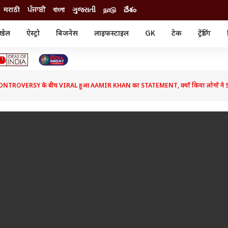
मराठी
ਪੰਜਾਬੀ
বাংলা
ગુજરાતી
நாடு
దేశం
खेल
ऐस्ट्रो
बिजनेस
लाइफस्टाइल
GK
टेक
ट्रेंडिंग
ंजन
ऑटो
खेल
ुड
कार
क्रिकेट
री सिनेमा
टेक्नोलॉजी
शिक्षा
ल सिनेमा
NTROVERSY के बीच VIRAL हुआ AAMIR KHAN का STATEMENT, क्यों किया लोगों ने
मोबाइल
रिजल्ट
्रिटीज
चैटजीपीटी
नौकरी
ी
गैजेट
वेब स्टोरीज
यूटिलिटी न्यूज़
कल्चर
फैक्ट चेक