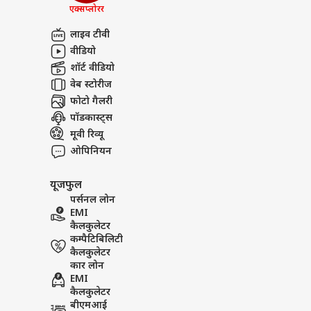
भारत
एक्सप्लोरर
अबाउट अस
लश्क
की इ
दिल्
लाइव टीवी
करियर्स
Ramayana का Global Rele
वीडियो
शॉर्ट वीडियो
Fadnavis बोले- Oscar नहीं मि
वेब स्टोरीज
फोटो गैलरी
'देश
पॉडकास्ट्स
हाथों
मूवी रिव्यू
LOGIN
पर ब
ओपिनियन
यूजफुल
पर्सनल लोन
EMI
कैलकुलेटर
कम्पैटिबिलिटी
कैलकुलेटर
कार लोन
EMI
कैलकुलेटर
बीएमआई