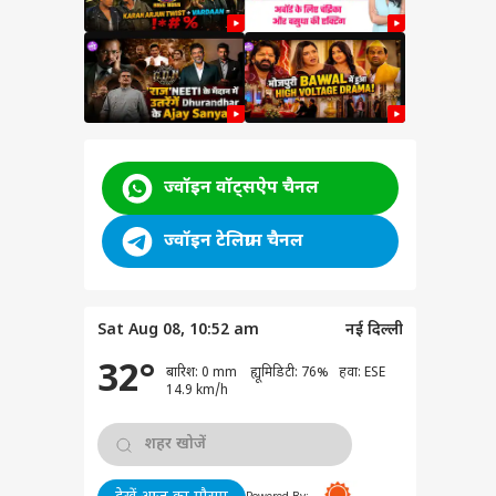
ज्वॉइन वॉट्सऐप चैनल
ज्वॉइन टेलिग्राम चैनल
 के
Sat Aug 08, 10:52 am
नई दिल्ली
 खुला
टी
32°
बारिश: 0 mm ह्यूमिडिटी: 76% हवा: ESE
14.9 km/h
ची
उन्हें