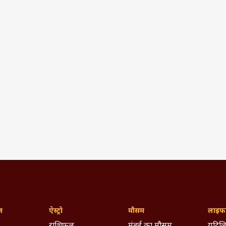
ज़
ऐस्ट्रो
मौसम
लाइफस