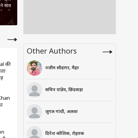
पने साथ
ापुर के
ल चैनल
ुकी हैं
करने का
Other Authors
l की
नजीम सौदागर, मैहर
िता
ाड़
सचिन पांडेय, छिंदवाड़ा
 Khan
का
जुगल गांधी, अलवर
on
दिनेश कौशिक, रोहतक