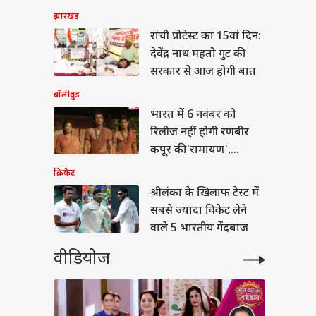
में सिर्फ 5.67% स्कूलों
झारखंड
पहली से 12वीं तक की
रांची प्रोटेस्ट का 15वां दिन:
ई, सरकार ने दी
कारी
देवेंद्र नाथ महतो गुट की
सरकार से आज होगी बात
बॉलीवुड
भारत में 6 नवंबर को
रिलीज नहीं होगी रणबीर
कपूर की 'रामायण',
प्रोड्यूसर ने बताई चौंकाने
क्रिकेट
वाली वजह
श्रीलंका के खिलाफ टेस्ट में
सबसे ज्यादा विकेट लेने
वाले 5 भारतीय गेंदबाज
वीडियोज