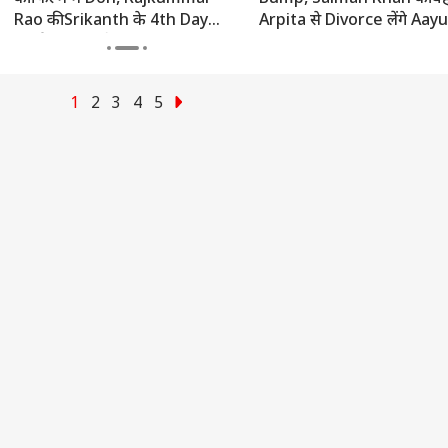
Rao की Srikanth के 4th Day
Arpita से Divorce लेंगे Aay
नंबर्स आए सामने
Sharma? Top 5
1
2
3
4
5