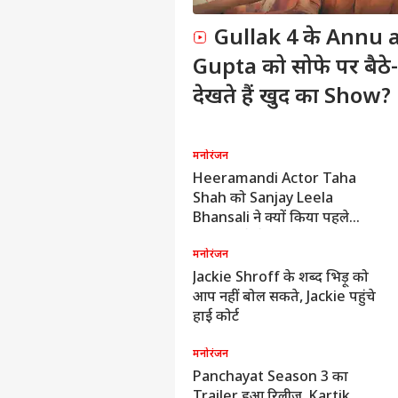
Gullak 4 के Annu 
Gupta को सोफे पर बैठे
देखते हैं खुद का Show?
नोरंजन
मनोरंजन
annes में Love In Vietnam
Heeramandi Actor Taha
िल्म का पोस्टर हुआ रिलीज,
Shah को Sanjay Leela
Shantanu Maheshwari,
Bhansali ने क्यों किया पहले
vneet Kaur होंगे लीड रोल में
Reject, कैसे मिला लीड रोल?
नोरंजन
मनोरंजन
kshay Kumar ने पहली बार डाला
Jackie Shroff के शब्द भिड़ू को
ote, Kiara Advani Cannes में
आप नहीं बोल सकते, Jackie पहुंचे
्यों हुईं Troll?
हाई कोर्ट
नोरंजन
मनोरंजन
anjay Leela Bhansali की वो
Panchayat Season 3 का
िल्में, जिन्होंने किया बजट से ज्यादा
Trailer हुआ रिलीज, Kartik