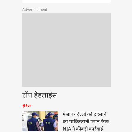
Advertisement
ेट
लंका के खिलाफ टेस्ट में
टॉप हेडलाइंस
 ज्यादा विकेट लेने वाले
रतीय गेंदबाज
ा
इंडिया
पंजाब-दिल्ली को दहलाने
का पाकिस्तानी प्लान फेल!
NIA ने की बड़ी कार्रवाई