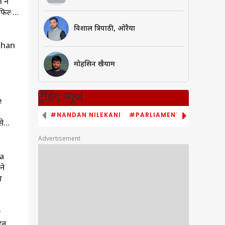
 ने
फिल्म
विशाल त्रिपाठी, ओरैया
Khan
मोहसिन खैयाम
मनोरंजन
ट्रेंडिंग न्यूज
e
Salman Khan की फिल्म में हुई
Rashmika Mandanna की एंट्री,
#NANDAN NILEKANI
#PARLIAMENT MONSOON S
े
Vijay Deverakonda के बर्थडे पर
मिला गिफ्ट
Advertisement
a
ने
ा
y
हन