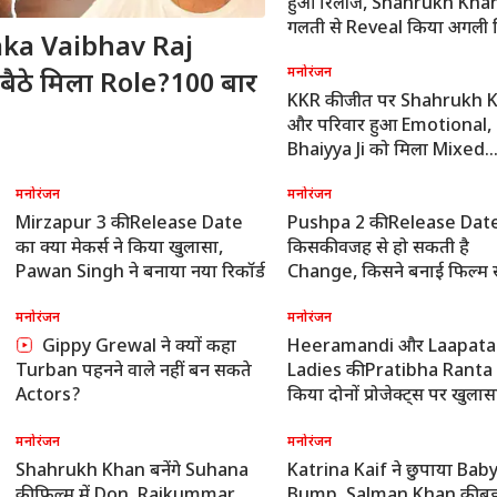
हुआ रिलीज, Shahrukh Khan
गलती से Reveal किया अगली 
aka Vaibhav Raj
का नाम
मनोरंजन
-बैठे मिला Role?100 बार
KKR की जीत पर Shahrukh 
और परिवार हुआ Emotional,
Bhaiyya Ji को मिला Mixed
Reaction
मनोरंजन
मनोरंजन
Mirzapur 3 की Release Date
Pushpa 2 की Release Dat
का क्या मेकर्स ने किया खुलासा,
किसकी वजह से हो सकती है
Pawan Singh ने बनाया नया रिकॉर्ड
Change, किसने बनाई फिल्म स
दूरी?
मनोरंजन
मनोरंजन
Gippy Grewal ने क्यों कहा
Heeramandi और Laapata
Turban पहनने वाले नहीं बन सकते
Ladies की Pratibha Ranta 
Actors?
किया दोनों प्रोजेक्ट्स पर खुलास
मनोरंजन
मनोरंजन
Shahrukh Khan बनेंगे Suhana
Katrina Kaif ने छुपाया Bab
की फिल्म में Don, Rajkummar
Bump, Salman Khan की ब