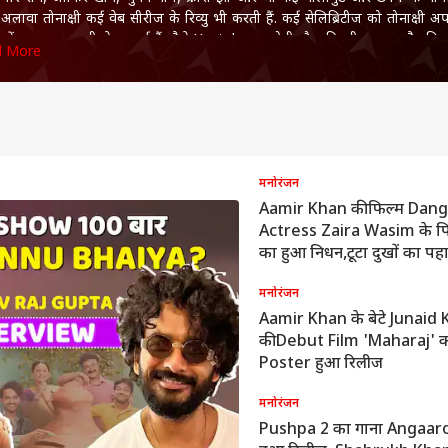
अलावा तोनाक्षी कई वेब सीरीज के रिव्यु भी करती हैं. कई सेलिब्रिटीज को तोनाक्षी अ
ी में फूड टूर पर भी लेकर गई हैं जैसे Youtuber सलोनी गौर, दिल्ली क्राइम और मिर्ज
d More
श तैलंग और फूड Youtuber गौरव वासन भी. इससे पहले तोनाक्षी एक फूड और ट्रेव
 Tales की एंकर और प्रोड्यूसर भी रह चुकी हैं, NDTV Good Times में भी काम कर च
 बड़े शोज और विज्ञापनों में एक्टिंग भी कर चुकी हैं. तोनाक्षी को घूमने और शूटिंग 
शौक है और वो इंस्टाग्राम, फेसबुक और ट्विटर के जरिए लोगों से जुड़ी रहती हैं.
मनोरंजन
Aamir Khan की फिल्म Danga
Actress Zaira Wasim के प
का हुआ निधन,टूटा दुखों का पह
मनोरंजन
Aamir Khan के बेटे Junaid
की Debut Film 'Maharaj' 
Poster हुआ रिलीज
मनोरंजन
Pushpa 2 का गाना Angaar