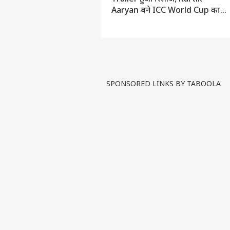
ा कारोबार
Aaryan बने ICC World Cup का
Campaign Face, Top 5
SPONSORED LINKS BY TABOOLA