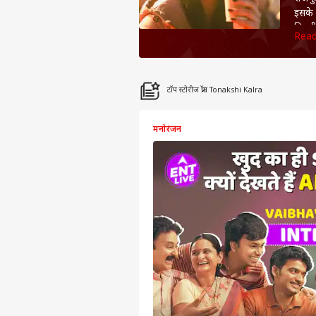
इसके 
दिल्ल
Rea
राजे
Curly
और कई
काफी 
टॉप स्टोरीज फ्रॉम Tonakshi Kalra
मनोरंजन