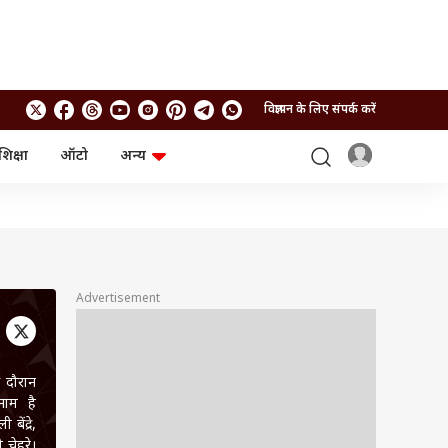
विज्ञापन के लिए संपर्क करें
शिक्षा
ऑटो
अन्य
बिजनेस
लाइफस्टाइल
पर्सनल फाइनेंस
स्वास्थ्य
स्टॉक मार्केट
ट्रैवल
म्यूचुअल फंड्स
फूड
क्रिप्टो
फैशन
आईपीओ
Health and Fitness
Advertisement
फोटो गैलरी
जनरल नॉलेज
 दौरान
वीडियो
नाम है
ेंद्रे,
चेहरे।