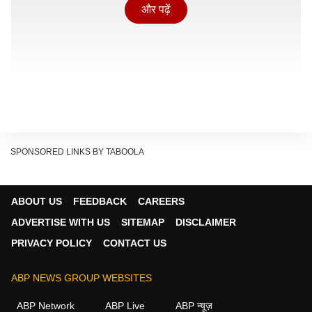
और पढ़ें
SPONSORED LINKS BY TABOOLA
ABOUT US
FEEDBACK
CAREERS
ADVERTISE WITH US
SITEMAP
DISCLAIMER
PRIVACY POLICY
CONTACT US
वायरल वीडियो में क्या है?
ABP NEWS GROUP WEBSITES
वीडियो में साफ देखा जा सकता है कि सड़क किनारे बहुत सारे मटके
ABP Network
ABP Live
ABP न्यूज़
रखे हुए हैं, लेकिन वहां कोई भी व्यक्ति मौजूद नहीं है. तभी एक कपल