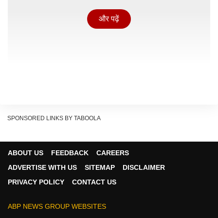
और पढ़ें
SPONSORED LINKS BY TABOOLA
ABOUT US
FEEDBACK
CAREERS
इस वीडियो को सोशल मीडिया प्लेटफॉर्म X पर
ADVERTISE WITH US
SITEMAP
DISCLAIMER
@imtiazmadmood नाम के हैंडल से शेयर किया गया है. पोस्ट
PRIVACY POLICY
CONTACT US
किए जाने के बाद से वीडियो को अब तक 26 लाख से अधिक लोग
देख चुके हैं, जबकि लाखों लोग इसे लाइक और शेयर कर चुके हैं.
ABP NEWS GROUP WEBSITES
वीडियो की लोकप्रियता का अंदाजा इसी बात से लगाया जा सकता है