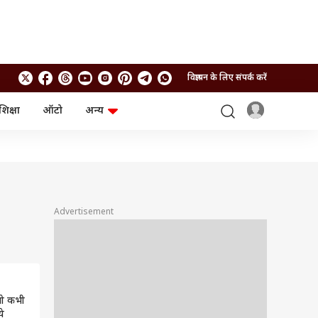
विज्ञापन के लिए संपर्क करें
शिक्षा
ऑटो
अन्य
बिजनेस
लाइफस्टाइल
पर्सनल फाइनेंस
स्वास्थ्य
स्टॉक मार्केट
ट्रैवल
म्यूचुअल फंड्स
फूड
क्रिप्टो
फैशन
आईपीओ
Health and Fitness
Advertisement
फोटो गैलरी
जनरल नॉलेज
वीडियो
ो कभी
ये