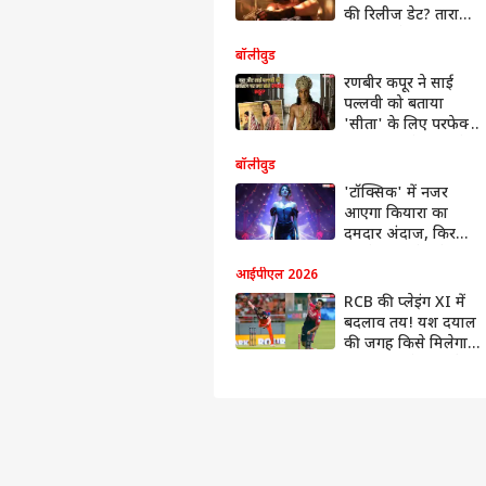
फोटो गैलरी
की रिलीज डेट? तारा
पॉडकास्ट्स
सुतारिया ने बताई
सच्चाई
मूवी रिव्यू
बॉलीवुड
ओपिनियन
रणबीर कपूर ने साई
पल्लवी को बताया
'सीता' के लिए परफेक्ट
यूजफुल
चॉइस, यश के औरा ने
पर्सनल लोन
उन्हें बनाया 'रावण'
बॉलीवुड
EMI
'टॉक्सिक' में नजर
कैलकुलेटर
आएगा कियारा का
कम्पैटिबिलिटी
दमदार अंदाज, किरदार
कैलकुलेटर
को लेकर एक्ट्रेस ने खुद
कार लोन
किया खुलासा
आईपीएल 2026
EMI
RCB की प्लेइंग XI में
कैलकुलेटर
बदलाव तय! यश दयाल
बीएमआई
की जगह किसे मिलेगा
कैलकुलेटर
मौका, टीम के पास है
होम लोन
दमदार बेंच स्ट्रेंथ
EMI
कैलकुलेटर
एज
कैलकुलेटर
एजुकेशन