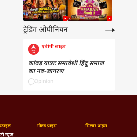
ट्रेडिंग ओपीनियन
एबीपी लाइव
कांवड़ यात्राः समावेशी हिंदू समाज
का नव-जागरण
Opinion
्टाइल
गोल्ड प्राइस
सिल्वर प्राइस
टी न्यूज़