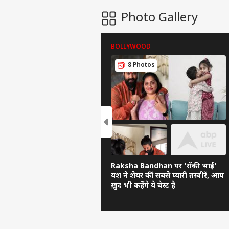
लोन EMI
कैलकुलेटर
Photo Gallery
पिन कोड
सोने की
कीमत
BOLLYWOOD
चांदी की
कीमत
8 Photos
AQI
Raksha Bandhan पर 'रॉकी भाई'
यश ने शेयर कीं सबसे प्यारी तस्वीरें, आप
ख़ुद भी कहेंगे ये बेस्ट है