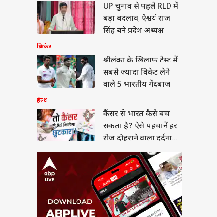
र से भारत कैसे बच
UP चुनाव से पहले RLD में
 है? ऐसे पहचानें हर
बड़ा बदलाव, ऐश्वर्य राज
दोहराने वाला दर्दनाक
या
सिंह बने प्रदेश अध्यक्ष
क्रिकेट
श्रीलंका के खिलाफ टेस्ट में
सबसे ज्यादा विकेट लेने
न हंटर्स बना रही भारतीय
वाले 5 भारतीय गेंदबाज
सेना, ऑपरेशन सिंदूर से
 है इसका कनेक्शन?
हेल्थ
कैंसर से भारत कैसे बच
सकता है? ऐसे पहचानें हर
रोज दोहराने वाला दर्दनाक
सच