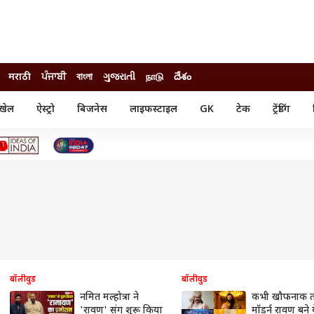
मराठी
ਪੰਜਾਬੀ
বাংলা
ગુજરાતી
நாடு
దేశం
खेल
ऐस्ट्रो
बिजनेस
लाइफस्टाइल
GK
टेक
ट्रेंडिंग
ंजन
ऑटो
खेल
ुड
कार
क्रिकेट
री सिनेमा
टेक्नोलॉजी
शिक्षा
ल सिनेमा
मोबाइल
रिजल्ट
्रिटीज
चैटजीपीटी
नौकरी
ी
गैजेट
वेब स्टोरीज
यूटिलिटी न्यूज़
कल्चर
फैक्ट चेक
बॉलीवुड
बॉलीवुड
नमित मल्होत्रा ने
कभी खौफनाक त
'रावण' संग शुरू किया
मॉडर्न रावण बने 