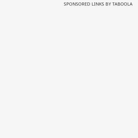
SPONSORED LINKS BY TABOOLA
पर्सनल
टॉप
हॅलो गेस्ट
इंडिय
एडवर्टाइज विथ अस
प्राइवेसी पॉलिसी
कॉन्टैक्ट अस
सेंड फीडबैक