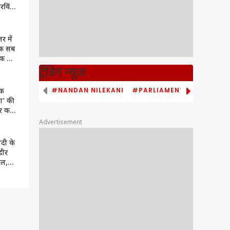
रविंद
ब पड़े
र में
ुक सब
एक सीन
या
ट्रेंडिंग न्यूज
#NANDAN NILEKANI
#PARLIAMENT MONSOON S
तक
यण’ की
र कपूर
क कौन
Advertisement
ें
दी के
ंडीर
रल,
जीता