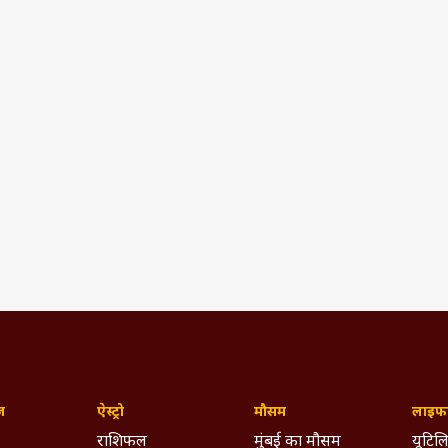
ज़
ऐस्ट्रो
मौसम
लाइफस
राशिफल
मुंबई का मौसम
यूटिलि