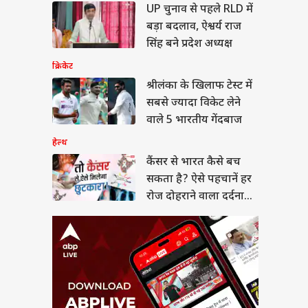
र से भारत कैसे बच
UP चुनाव से पहले RLD में
 है? ऐसे पहचानें हर
बड़ा बदलाव, ऐश्वर्य राज
दोहराने वाला दर्दनाक
या
सिंह बने प्रदेश अध्यक्ष
क्रिकेट
श्रीलंका के खिलाफ टेस्ट में
सबसे ज्यादा विकेट लेने
A पर US के सांसद की
वाले 5 भारतीय गेंदबाज
पणी पर भड़का भारत, 'ये
रा आंतरिक मामला'
हेल्थ
कैंसर से भारत कैसे बच
सकता है? ऐसे पहचानें हर
रोज दोहराने वाला दर्दनाक
सच