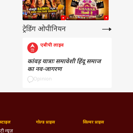
ट्रेडिंग ओपीनियन
एबीपी लाइव
कांवड़ यात्राः समावेशी हिंदू समाज
का नव-जागरण
Opinion
्टाइल
गोल्ड प्राइस
सिल्वर प्राइस
टी न्यूज़