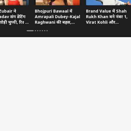
ubair ने
Bhojpuri Bawaal में
Brand Value में Shah
dav संग डेटिंग
Amrapali Dubey-Kajal
Rukh Khan बने नंबर 1,
ोड़ी चुप्पी, रिश्ते
Raghwani की बहस,
Virat Kohli और
ताया
Pawan Singh गुस्से में
Ranveer Singh को छोड़ा
छोड़ गए शो
पीछे