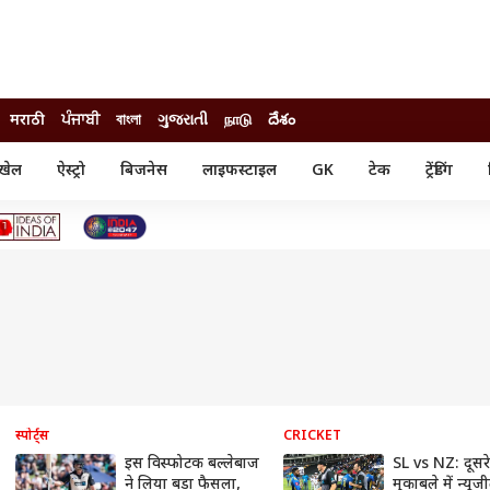
मराठी
ਪੰਜਾਬੀ
বাংলা
ગુજરાતી
நாடு
దేశం
खेल
ऐस्ट्रो
बिजनेस
लाइफस्टाइल
GK
टेक
ट्रेंडिंग
ंजन
ऑटो
खेल
ुड
कार
क्रिकेट
री सिनेमा
टेक्नोलॉजी
शिक्षा
ल सिनेमा
मोबाइल
रिजल्ट
्रिटीज
चैटजीपीटी
नौकरी
ी
गैजेट
वेब स्टोरीज
यूटिलिटी न्यूज़
कल्चर
फैक्ट चेक
स्पोर्ट्स
CRICKET
इस विस्फोटक बल्लेबाज
SL vs NZ: दूसर
ने लिया बड़ा फैसला,
मुकाबले में न्यूजी