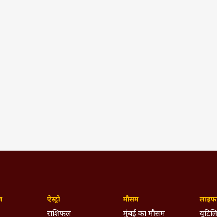
ज़
ऐस्ट्रो
मौसम
लाइफस
राशिफल
मुंबई का मौसम
यूटिलि