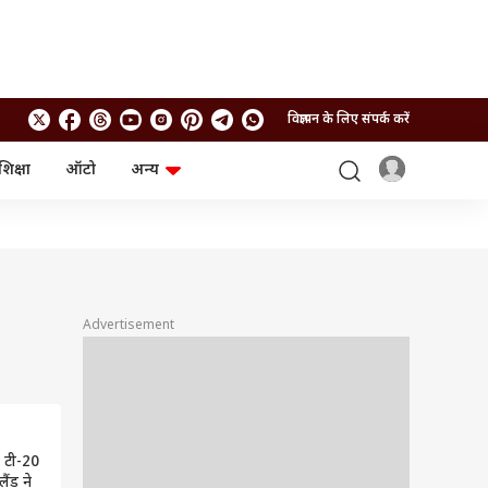
विज्ञापन के लिए संपर्क करें
शिक्षा
ऑटो
अन्य
बिजनेस
लाइफस्टाइल
पर्सनल फाइनेंस
स्वास्थ्य
स्टॉक मार्केट
ट्रैवल
म्यूचुअल फंड्स
फूड
क्रिप्टो
फैशन
आईपीओ
Health and Fitness
Advertisement
फोटो गैलरी
जनरल नॉलेज
वीडियो
े टी-20
लैंड ने