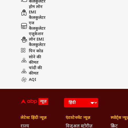
कैलकुलेटर
होम लोन
EMI
कैलकुलेटर
एज
कैलकुलेटर
एजुकेशन
लोन EMI
कैलकुलेटर
पिन कोड
सोने की
कीमत
चांदी की
कीमत
AQI
लेटेस्ट हिंदी न्यूज़
एंटरटेनमेंट न्यूज़
स्पोर्ट्स न्यू
राज्य
विजुअल स्टोरीज़
क्रिकेट