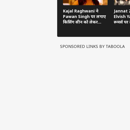
Kajal Raghwani ने
Jannat Z
Pawan Singh पर लगाए
Elvish Ya
किसिंग सीन को लेकर
रूमर्स पर त
गंभीर आरोप, Bhojpuri
का सच ब
Bawaal में खुलासा
SPONSORED LINKS BY TABOOLA