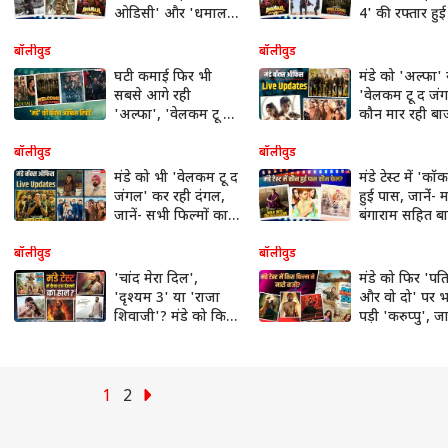
ओडिसी' और 'धमाल
4' की रफ्तार हुई
4' का कलेक्शन
जानें- बाकी फिल्
हाल
बॉलीवुड
बॉलीवुड
घटी कमाई फिर भी
मंडे को 'अल्फा' 
सबसे आगे रही
'वेलकम टू द जं
'अल्फा', 'वेलकम टू द
कौन मार रही बा
जंगल' को लगा झटका,
जानें- सभी फिल्म
जानें- मंडे की बॉक्स
कलेक्शन
बॉलीवुड
बॉलीवुड
ऑफिस रिपोर्ट
मंडे को भी 'वेलकम टू द
मंडे टेस्ट में 'कॉ
जंगल' कर रही दंगल,
हुई पास, जानेंं- मा
जानें- सभी फिल्मों का
बंगाराम सहित ब
कलेक्शन
फिल्मों का कैसा
हाल?
बॉलीवुड
बॉलीवुड
'चांद मेरा दिल',
मंडे को फिर 'पति
'दृश्यम 3' या 'राजा
और वो दो' पर भ
शिवाजी'? मंडे को किस
पड़ी 'करुप्पु', जान
फिल्म ने बॉक्स ऑफिस
कैसा रहा बाकी फ
पर मारी बाजी?
का हाल
1
2