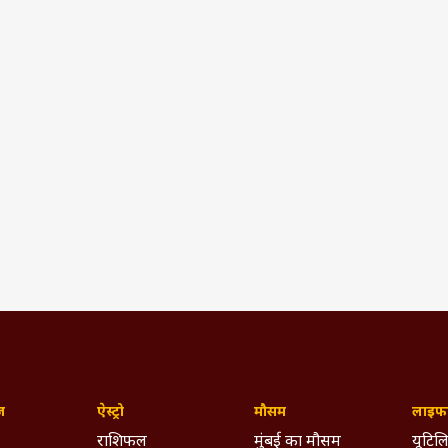
ज़
ऐस्ट्रो
मौसम
लाइफस
राशिफल
मुंबई का मौसम
यूटिलि