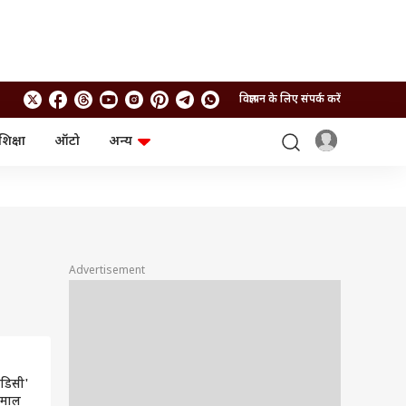
विज्ञापन के लिए संपर्क करें
शिक्षा
ऑटो
अन्य
बिजनेस
लाइफस्टाइल
पर्सनल फाइनेंस
स्वास्थ्य
स्टॉक मार्केट
ट्रैवल
म्यूचुअल फंड्स
फूड
क्रिप्टो
फैशन
आईपीओ
Health and Fitness
Advertisement
फोटो गैलरी
जनरल नॉलेज
वीडियो
 ओडिसी'
धमाल