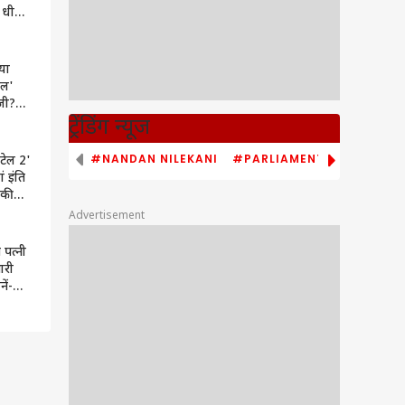
 धीमी,
मों का
या
गल'
जी?
ों का
ट्रेंडिंग न्यूज
#NANDAN NILEKANI
#PARLIAMENT MONSOON S
कटेल 2'
ं इंति
ाकी
 हुआ
Advertisement
 पत्नी
ारी
ें-
िल्मों