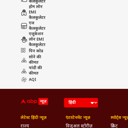
कैलकुलेटर
होम लोन
EMI
कैलकुलेटर
एज
कैलकुलेटर
एजुकेशन
लोन EMI
कैलकुलेटर
पिन कोड
सोने की
कीमत
चांदी की
कीमत
AQI
लेटेस्ट हिंदी न्यूज़
एंटरटेनमेंट न्यूज़
स्पोर्ट्स न्यू
राज्य
विजुअल स्टोरीज़
क्रिकेट