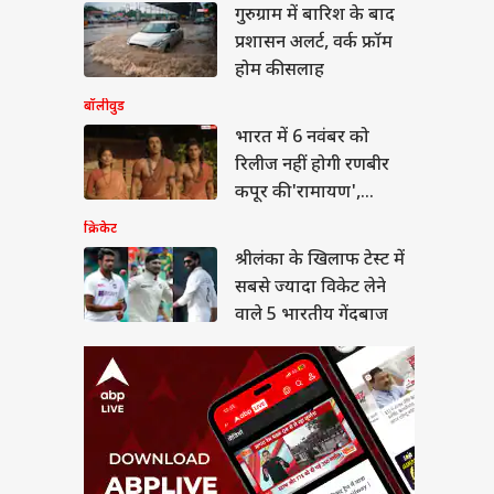
लंका के खिलाफ टेस्ट में
गुरुग्राम में बारिश के बाद
 ज्यादा विकेट लेने वाले
प्रशासन अलर्ट, वर्क फ्रॉम
रतीय गेंदबाज
ा
होम की सलाह
बॉलीवुड
भारत में 6 नवंबर को
रिलीज नहीं होगी रणबीर
में सिर्फ 5.67% स्कूलों
कपूर की 'रामायण',
पहली से 12वीं तक की
ई, सरकार ने दी
प्रोड्यूसर ने बताई चौंकाने
क्रिकेट
कारी
वाली वजह
श्रीलंका के खिलाफ टेस्ट में
सबसे ज्यादा विकेट लेने
वाले 5 भारतीय गेंदबाज