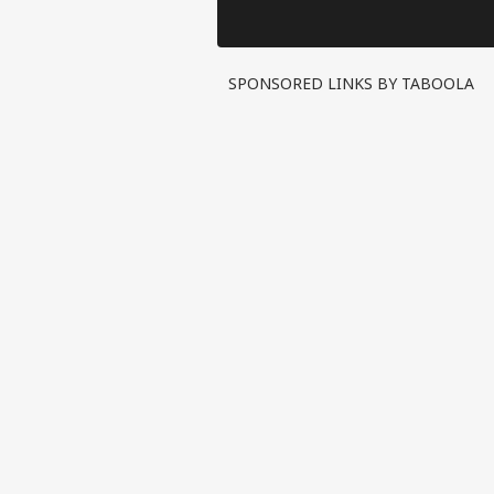
गंभीर आरोप, Bhojpuri
का सच ब
Bawaal में खुलासा
SPONSORED LINKS BY TABOOLA
पर्सनल
टॉप
हॅलो गेस्ट
इंडिय
एडवर्टाइज विथ अस
प्राइवेसी पॉलिसी
कॉन्टैक्ट अस
सेंड फीडबैक