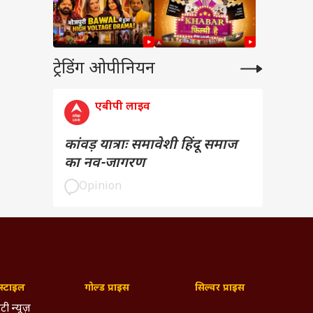
ट्रेडिंग ओपीनियन
एबीपी लाइव
कांवड़ यात्राः समावेशी हिंदू समाज
का नव-जागरण
Opinion
्टाइल
गोल्ड प्राइस
सिल्वर प्राइस
टी न्यूज़