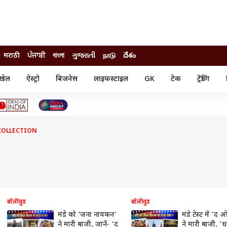
मराठी
ਪੰਜਾਬੀ
বাংলা
ગુજરાતી
நாடு
దేశం
खेल
ऐस्ट्रो
बिजनेस
लाइफस्टाइल
GK
टेक
ट्रेंडिंग
ंजन
ऑटो
खेल
ुड
कार
क्रिकेट
री सिनेमा
टेक्नोलॉजी
शिक्षा
ल सिनेमा
COLLECTION
मोबाइल
रिजल्ट
्रिटीज
चैटजीपीटी
नौकरी
ी
गैजेट
वेब स्टोरीज
यूटिलिटी न्यूज़
कल्चर
फैक्ट चेक
बॉलीवुड
बॉलीवुड
मंडे को ‘जना नायकन’
मंडे टेस्ट में 'द
ने मारी बाजी, जानें- 'द
ने मारी बाजी, '