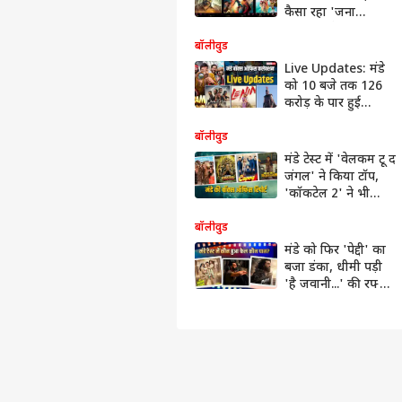
कैसा रहा 'जना
नायकन' से 'धमाल 4'
का हाल?
बॉलीवुड
Live Updates: मंडे
को 10 बजे तक 126
करोड़ के पार हुई
'धमाल 4', जानें- 'द
ओडिसी' का कलेक्शन
बॉलीवुड
मंडे टेस्ट में 'वेलकम टू द
जंगल' ने किया टॉप,
'कॉकटेल 2' ने भी
दिखाया जोर, जानें-
बाक्स ऑफिस रिपोर्ट
बॉलीवुड
मंडे को फिर 'पेद्दी' का
बजा डंका, धीमी पड़ी
'है जवानी...' की रफ्तार,
जानें- 'बंदर' का
कलेक्शन