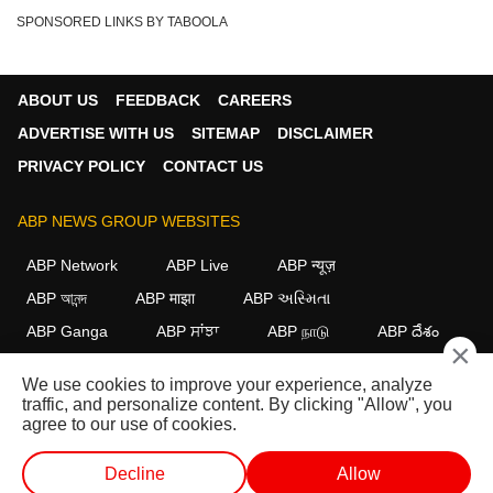
SPONSORED LINKS BY TABOOLA
ABOUT US
FEEDBACK
CAREERS
ADVERTISE WITH US
SITEMAP
DISCLAIMER
PRIVACY POLICY
CONTACT US
ABP NEWS GROUP WEBSITES
ABP Network
ABP Live
ABP न्यूज़
ABP আনন্দ
ABP माझा
ABP અસ્મિતા
ABP Ganga
ABP ਸਾਂਝਾ
ABP நாடு
ABP దేశం
×
FOLLOW US
We use cookies to improve your experience, analyze
traffic, and personalize content. By clicking "Allow", you
agree to our use of cookies.
This website follows the
DNPA Code of Ethics.
Copyright@2026.
Decline
Allow
All rights reserved.