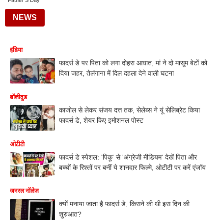
Father S Day
NEWS
इंडिया
फादर्स डे पर पिता को लगा दोहरा आघात, मां ने दो मासूम बेटों को
दिया जहर, तेलंगाना में दिल दहला देने वाली घटना
बॉलीवुड
काजोल से लेकर संजय दत्त तक, सेलेब्स ने यूं सेलिब्रेट किया
फादर्स डे, शेयर किए इमोशनल पोस्ट
ओटीटी
फादर्स डे स्पेशल: 'पिकू' से 'अंग्रेजी मीडियम' देखें पिता और
बच्चों के रिश्तों पर बनीं ये शानदार फिल्मे, ओटीटी पर करें एंजॉय
जनरल नॉलेज
क्यों मनाया जाता है फादर्स डे, किसने की थी इस दिन की
शुरुआत?