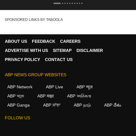
किस्सा
SPONSORED LINKS BY TABOOLA
ABOUT US
FEEDBACK
CAREERS
ADVERTISE WITH US
SITEMAP
DISCLAIMER
PRIVACY POLICY
CONTACT US
ABP NEWS GROUP WEBSITES
ABP Network
ABP Live
ABP न्यूज़
ABP আনন্দ
ABP माझा
ABP અસ્મિતા
ABP Ganga
ABP ਸਾਂਝਾ
ABP நாடு
ABP దేశం
×
FOLLOW US
We use cookies to improve your experience, analyze
traffic, and personalize content. By clicking "Allow", you
agree to our use of cookies.