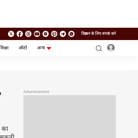
विज्ञापन के लिए संपर्क करें
शिक्षा
ऑटो
अन्य
बिजनेस
लाइफस्टाइल
पर्सनल फाइनेंस
स्वास्थ्य
स्टॉक मार्केट
ट्रैवल
म्यूचुअल फंड्स
फूड
क्रिप्टो
फैशन
आईपीओ
Health and Fitness
Advertisement
?
फोटो गैलरी
जनरल नॉलेज
वीडियो
 का