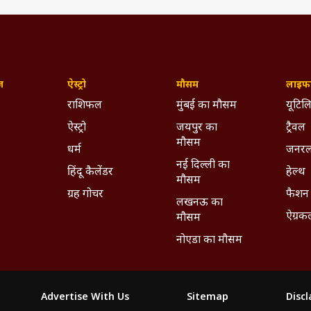
ज़
ऐस्ट्रो
मौसम
लाइफस
राशिफल
मुंबई का मौसम
यूटिलि
ऐस्ट्रो
जयपुर का
ट्रैवल
मौसम
धर्म
जनरल
नई दिल्ली का
हिंदू कैलेंडर
हेल्थ
मौसम
ग्रह गोचर
फैशन
लखनऊ का
ऐग्रक
मौसम
नोएडा का मौसम
Advertise With Us
Sitemap
Disc