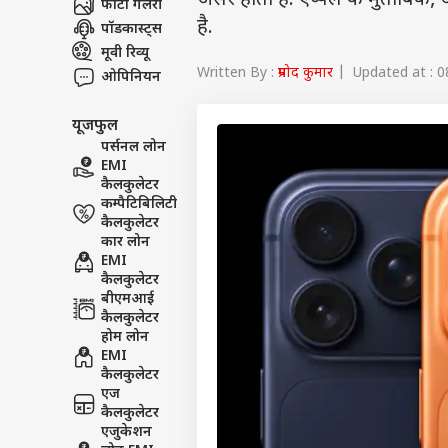
असर होता है. ऐप्पल के मुताबिक, अ
फोटो गैलरी
है.
पॉडकास्ट्स
मूवी रिव्यू
Written By :
प्रमोद कुमार
| Updated at : 0
ओपिनियन
यूजफुल
पर्सनल लोन
EMI
कैलकुलेटर
कम्पैटिबिलिटी
कैलकुलेटर
कार लोन
EMI
कैलकुलेटर
बीएमआई
कैलकुलेटर
होम लोन
EMI
कैलकुलेटर
एज
कैलकुलेटर
एजुकेशन