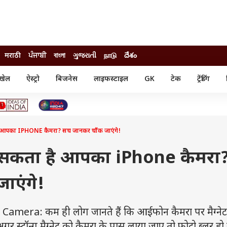
मराठी
ਪੰਜਾਬੀ
বাংলা
ગુજરાતી
நாடு
దేశం
खेल
ऐस्ट्रो
बिजनेस
लाइफस्टाइल
GK
टेक
ट्रेंडिंग
ंजन
ऑटो
खेल
ुड
कार
क्रिकेट
री सिनेमा
टेक्नोलॉजी
शिक्षा
ल सिनेमा
 है आपका IPHONE कैमरा? सच जानकर चौंक जाएंगे!
मोबाइल
रिजल्ट
्रिटीज
चैटजीपीटी
नौकरी
ी
हो सकता है आपका iPhone कैमरा
गैजेट
वेब स्टोरीज
ाएंगे!
यूटिलिटी न्यूज़
कल्चर
फैक्ट चेक
era: कम ही लोग जानते हैं कि आईफोन कैमरा पर मैग्नेट