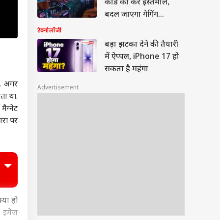
कोड का करें इस्तेमाल,
बदल जाएगा गेगिंग
एक्सपीरियंस
टेक्नोलॉजी
बड़ा झटका देने की तैयारी
में ऐप्पल, iPhone 17 हो
सकता है महंगा
ै. अगर
Advertisement
हता था.
ैग्नेट
मरा
पर
्या हो
ल इमेज