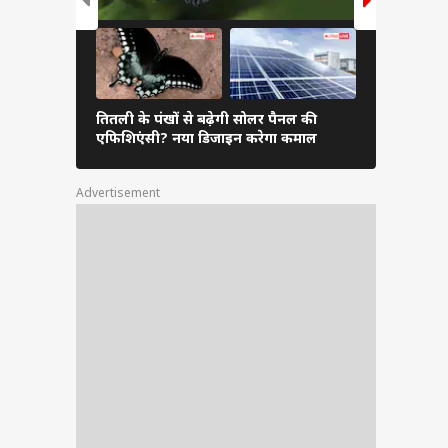
ैनिक
 दी.
र तक
ा भी
तितली के पंखों से बढ़ेगी सोलर पैनल की
1% बैटरी प
जहां
एफिशिएंसी? नया डिजाइन करेगा कमाल
आपका स्मार्
ीखने
नाया
Advertisement