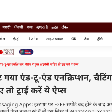
मराठी
ਪੰਜਾਬੀ
বাংলা
ગુજરાતી
நாடு
దేశం
खेल
ऐस्ट्रो
बिजनेस
लाइफस्टाइल
GK
टेक
ट्रेंडिंग
ंजन
ऑटो
खेल
ुड
कार
क्रिकेट
री सिनेमा
टेक्नोलॉजी
शिक्षा
ल सिनेमा
एंड एनक्रिप्शन, चैटिंग में फुल प्राइवेसी चाहिए तो ट्राई करें ये ऐप्स
मोबाइल
रिजल्ट
्रिटीज
चैटजीपीटी
नौकरी
ी
ा एंड-टू-एंड एनक्रिप्शन, चैटिंग 
गैजेट
वेब स्टोरीज
 तो ट्राई करें ये ऐप्स
यूटिलिटी न्यूज़
कल्चर
फैक्ट चेक
ng Apps: इंस्टाग्राम पर E2EE सपोर्ट बंद होने के बाद 