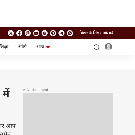
विज्ञापन के लिए संपर्क करें
शिक्षा
ऑटो
अन्य
बिजनेस
लाइफस्टाइल
पर्सनल फाइनेंस
स्वास्थ्य
स्टॉक मार्केट
ट्रैवल
म्यूचुअल फंड्स
फूड
क्रिप्टो
फैशन
आईपीओ
Health and Fitness
Advertisement
में
फोटो गैलरी
जनरल नॉलेज
वीडियो
अगर आप