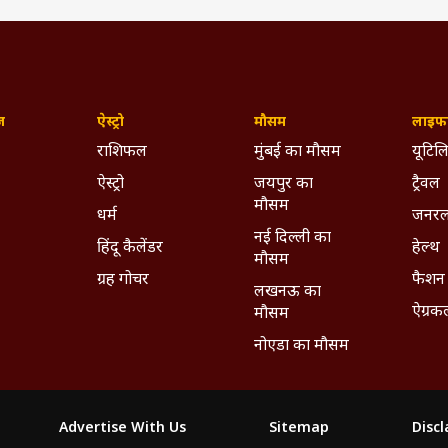
ज़
ऐस्ट्रो
मौसम
लाइफस
राशिफल
मुंबई का मौसम
यूटिलि
ऐस्ट्रो
जयपुर का
ट्रैवल
मौसम
धर्म
जनरल
नई दिल्ली का
हिंदू कैलेंडर
हेल्थ
मौसम
ग्रह गोचर
फैशन
लखनऊ का
ऐग्रक
मौसम
नोएडा का मौसम
Advertise With Us
Sitemap
Disc