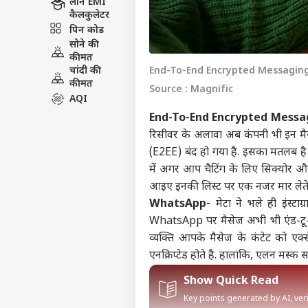
लोन EMI
कैलकुलेटर
पिन कोड
सोने की
कीमत
चांदी की
End-To-End Encrypted Messaging Apps:
कीमत
Source : Magnific
AQI
End-To-End Encrypted Messa
रिसीवर के अलावा अब कंपनी भी इन म
(E2EE) बंद
हो गया है. इसका मतलब है क
में अगर आप चैटिंग के लिए सिक्योर और प
आइए इनकी लिस्ट पर एक नजर मार लेते 
WhatsApp-
मेटा ने भले ही इंस्टाग
WhatsApp पर मैसेज अभी भी एंड-टू-ए
व्यक्ति आपके मैसेज के कंटेट को एक्
एनक्रिप्टेड होते है. हालांकि, एलन मस्
Show Quick Read
Key points generated by AI, ve