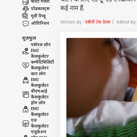
चैटिंग के लिए एंड-टू-एंड एनक्रिप
फोटो गैलरी
कई नाम हैं.
पॉडकास्ट्स
मूवी रिव्यू
Written By :
एबीपी टेक डेस्क
| Edited By: 
ओपिनियन
यूजफुल
पर्सनल लोन
EMI
कैलकुलेटर
कम्पैटिबिलिटी
कैलकुलेटर
कार लोन
EMI
कैलकुलेटर
बीएमआई
कैलकुलेटर
होम लोन
EMI
कैलकुलेटर
एज
कैलकुलेटर
एजुकेशन