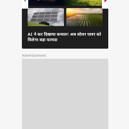
AI ने कर दिखाया कमाल! अब सोलर पावर को
फोन की इन दि
मिलेगा बड़ा फायदा
भारी, जल्दी क
Advertisement