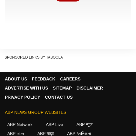
SPONSORED LINKS BY TABOOLA
ABOUT US
FEEDBACK
CAREERS
ADVERTISE WITH US
SITEMAP
DISCLAIMER
PRIVACY POLICY
CONTACT US
'सोशल मीडिया पर सुनियोजित अभियान चलाया'
ABP NEWS GROUP WEBSITES
जस्टिस शर्मा ने कहा कि दिल्ली के पूर्व मुख्यमंत्री केजरीवाल ने
ABP Network
ABP Live
ABP न्यूज़
कानूनी उपायों का सहारा लेने के बजाय उन्हें बदनाम करने के इरादे से
ABP আনন্দ
ABP माझा
ABP અસ્મિતા