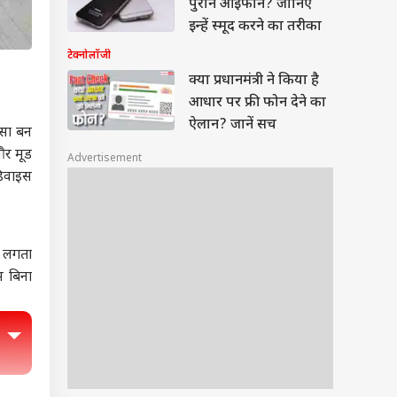
पुराने आईफोन? जानिए
इन्हें स्मूद करने का तरीका
टेक्नोलॉजी
क्या प्रधानमंत्री ने किया है
आधार पर फ्री फोन देने का
ऐलान? जानें सच
्सा बन
और मूड
Advertisement
डिवाइस
य लगता
म बिना