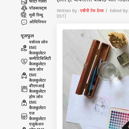
होता है. वायरलेस कीबोर्ड और माउ
फोटो गैलरी
पॉडकास्ट्स
Written By :
एबीपी टेक डेस्क
| Edited By: 
मूवी रिव्यू
(IST)
ओपिनियन
यूजफुल
पर्सनल लोन
EMI
कैलकुलेटर
कम्पैटिबिलिटी
कैलकुलेटर
कार लोन
EMI
कैलकुलेटर
बीएमआई
कैलकुलेटर
होम लोन
EMI
कैलकुलेटर
एज
कैलकुलेटर
एजुकेशन