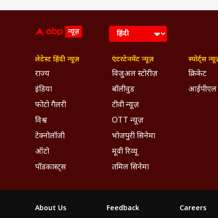
Breaking News, Anytime, An
लेटेस्ट हिंदी न्यूज़
एंटरटेनमेंट न्यूज़
स्पोर्ट्स न्यू
राज्य
विजुअल स्टोरीज़
क्रिकेट
इंडिया
बॉलीवुड
आईपीएल
फोटो गैलरी
टीवी न्यूज़
विश्व
OTT न्यूज़
टेक्नोलॉजी
भोजपुरी सिनेमा
ऑटो
मूवी रिव्यू
पॉडकास्ट्स
तमिल सिनेमा
About Us
Feedback
Careers