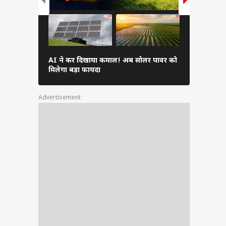
AI ने कर दिखाया कमाल! अब सोलर पावर को
फोन की इन दि
मिलेगा बड़ा फायदा
भारी, जल्दी क
Advertisement