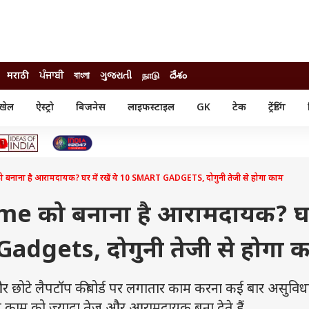
मराठी
ਪੰਜਾਬੀ
বাংলা
ગુજરાતી
நாடு
దేశం
खेल
ऐस्ट्रो
बिजनेस
लाइफस्टाइल
GK
टेक
ट्रेंडिंग
ंजन
ऑटो
खेल
ुड
कार
क्रिकेट
री सिनेमा
टेक्नोलॉजी
शिक्षा
ल सिनेमा
ा है आरामदायक? घर में रखें ये 10 SMART GADGETS, दोगुनी तेजी से होगा काम
मोबाइल
रिजल्ट
्रिटीज
चैटजीपीटी
नौकरी
ी
 को बनाना है आरामदायक? घर 
गैजेट
वेब स्टोरीज
 Gadgets, दोगुनी तेजी से होगा 
यूटिलिटी न्यूज़
कल्चर
फैक्ट चेक
छोटे लैपटॉप कीबोर्ड पर लगातार काम करना कई बार असुव