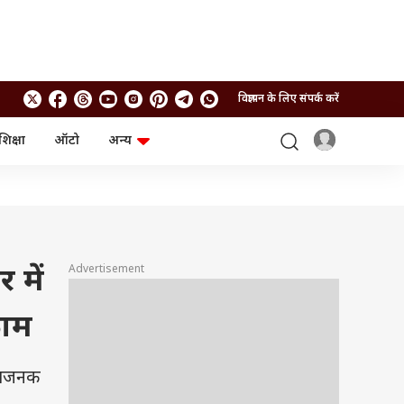
विज्ञापन के लिए संपर्क करें
शिक्षा
ऑटो
अन्य
बिजनेस
लाइफस्टाइल
पर्सनल फाइनेंस
स्वास्थ्य
स्टॉक मार्केट
ट्रैवल
म्यूचुअल फंड्स
फूड
क्रिप्टो
फैशन
आईपीओ
Health and Fitness
Advertisement
में
फोटो गैलरी
जनरल नॉलेज
काम
वीडियो
िधाजनक