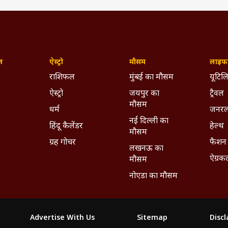
ywhere - Download ABPLIVE on
Android
and
iOS
now!
ज़
ऐस्ट्रो
मौसम
लाइफस
राशिफल
मुंबई का मौसम
यूटिलि
ऐस्ट्रो
जयपुर का
ट्रैवल
मौसम
धर्म
जनरल
नई दिल्ली का
हिंदू कैलेंडर
हेल्थ
मौसम
ग्रह गोचर
फैशन
लखनऊ का
ऐग्रक
मौसम
नोएडा का मौसम
Advertise With Us
Sitemap
Disc