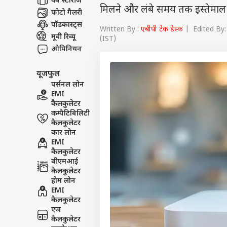
वेब स्टोरीज
मिलने और लंबे समय तक इस्तेमाल के
फोटो गैलरी
पॉडकास्ट्स
Written By :
एबीपी टेक डेस्क
| Edited By: 
मूवी रिव्यू
(IST)
ओपिनियन
यूजफुल
पर्सनल लोन
EMI
कैलकुलेटर
कम्पैटिबिलिटी
कैलकुलेटर
कार लोन
EMI
कैलकुलेटर
बीएमआई
कैलकुलेटर
होम लोन
EMI
कैलकुलेटर
एज
कैलकुलेटर