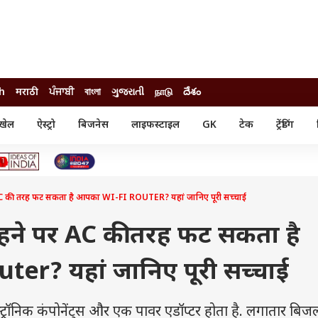
sh
मराठी
ਪੰਜਾਬੀ
বাংলা
ગુજરાતી
நாடு
దేశం
खेल
ऐस्ट्रो
बिजनेस
लाइफस्टाइल
GK
टेक
ट्रेंडिंग
ंजन
ऑटो
खेल
ुड
कार
क्रिकेट
री सिनेमा
टेक्नोलॉजी
शिक्षा
ल सिनेमा
 AC की तरह फट सकता है आपका WI-FI ROUTER? यहां जानिए पूरी सच्चाई
मोबाइल
रिजल्ट
्रिटीज
चैटजीपीटी
नौकरी
ी
रहने पर AC की तरह फट सकता है
गैजेट
वेब स्टोरीज
er? यहां जानिए पूरी सच्चाई
यूटिलिटी न्यूज़
कल्चर
फैक्ट चेक
रॉनिक कंपोनेंट्स और एक पावर एडॉप्टर होता है. लगातार बिज