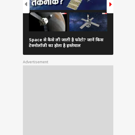
Space से कैसे ली जाती है फोटो? जानें किस
तितली के पंख
टेक्नोलॉजी का होता है इस्तेमाल
एफिशिएंसी?
Advertisement