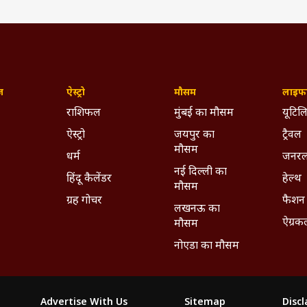
ज़
ऐस्ट्रो
मौसम
लाइफस
राशिफल
मुंबई का मौसम
यूटिलि
ऐस्ट्रो
जयपुर का
ट्रैवल
मौसम
धर्म
जनरल
नई दिल्ली का
हिंदू कैलेंडर
हेल्थ
मौसम
ग्रह गोचर
फैशन
लखनऊ का
ऐग्रक
मौसम
नोएडा का मौसम
Advertise With Us
Sitemap
Disc