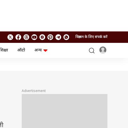
विज्ञापन के लिए संपर्क करें
शिक्षा
ऑटो
अन्य
बिजनेस
लाइफस्टाइल
पर्सनल फाइनेंस
स्वास्थ्य
स्टॉक मार्केट
ट्रैवल
म्यूचुअल फंड्स
फूड
क्रिप्टो
फैशन
आईपीओ
Health and Fitness
Advertisement
फोटो गैलरी
जनरल नॉलेज
वीडियो
ली