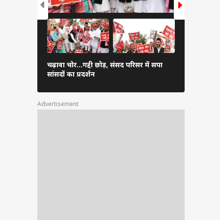
गाजियाबाद म
चढ़ावा चोर...गद्दी छोड़, संसद परिसर में सपा
पहुंचे CM यो
सांसदों का प्रदर्शन
तस्वीर
Advertisement