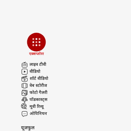
मंडे 
शानद
LOGIN
300 
दूर
एक्सप्लोरर
लाइव टीवी
वीडियो
शॉर्ट वीडियो
वेब स्टोरीज
फोटो गैलरी
पॉडकास्ट्स
मूवी रिव्यू
ओपिनियन
यूजफुल