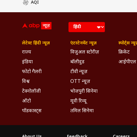
AQI
लेटेस्ट हिंदी न्यूज़
एंटरटेनमेंट न्यूज़
स्पोर्ट्स न्यू
राज्य
विजुअल स्टोरीज़
क्रिकेट
इंडिया
बॉलीवुड
आईपीएल
फोटो गैलरी
टीवी न्यूज़
विश्व
OTT न्यूज़
टेक्नोलॉजी
भोजपुरी सिनेमा
ऑटो
मूवी रिव्यू
पॉडकास्ट्स
तमिल सिनेमा
About Us
Feedback
Careers