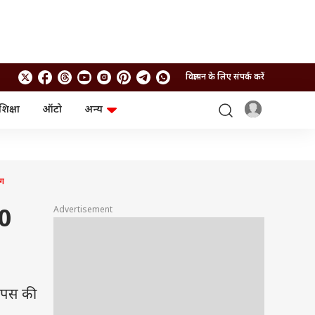
विज्ञापन के लिए संपर्क करें
शिक्षा
ऑटो
अन्य
बिजनेस
लाइफस्टाइल
पर्सनल फाइनेंस
स्वास्थ्य
स्टॉक मार्केट
ट्रैवल
म्यूचुअल फंड्स
फूड
ाग
क्रिप्टो
फैशन
आईपीओ
Health and Fitness
Advertisement
00
फोटो गैलरी
जनरल नॉलेज
वीडियो
वापस की