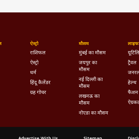
ज़
ऐस्ट्रो
मौसम
लाइफस
राशिफल
मुंबई का मौसम
यूटिलि
ऐस्ट्रो
जयपुर का
ट्रैवल
मौसम
धर्म
जनरल
नई दिल्ली का
हिंदू कैलेंडर
हेल्थ
मौसम
ग्रह गोचर
फैशन
लखनऊ का
ऐग्रक
मौसम
नोएडा का मौसम
Advertise With Us
Sitemap
Disc