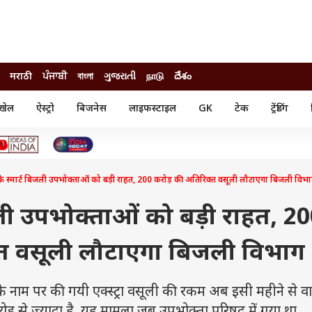
मराठी
ਪੰਜਾਬੀ
বাংলা
ગુજરાતી
நாடு
దేశం
खेल
ऐस्ट्रो
बिजनेस
लाइफस्टाइल
GK
टेक
ट्रेंडिंग
ंजन
ऑटो
खेल
ुड
कार
क्रिकेट
री सिनेमा
टेक्नोलॉजी
शिक्षा
ल सिनेमा
 के स्मार्ट बिजली उपभोक्ताओं को बड़ी राहत, 200 करोड़ की अतिरिक्त वसूली लौटाएगा बिजली विभ
मोबाइल
रिजल्ट
्रिटीज
चैटजीपीटी
नौकरी
ी
िजली उपभोक्ताओं को बड़ी राहत, 2
गैजेट
वेब स्टोरीज
्त वसूली लौटाएगा बिजली विभाग
यूटिलिटी न्यूज़
कल्चर
फैक्ट चेक
े नाम पर की गयी एक्स्ट्रा वसूली की रकम अब इसी महीने से 