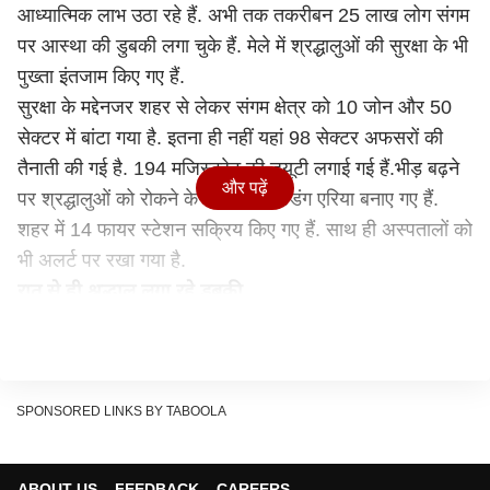
आध्यात्मिक लाभ उठा रहे हैं. अभी तक तकरीबन 25 लाख लोग संगम
पर आस्था की डुबकी लगा चुके हैं. मेले में श्रद्धालुओं की सुरक्षा के भी
पुख्ता इंतजाम किए गए हैं.
सुरक्षा के मद्देनजर शहर से लेकर संगम क्षेत्र को 10 जोन और 50
सेक्टर में बांटा गया है. इतना ही नहीं यहां 98 सेक्टर अफसरों की
तैनाती की गई है. 194 मजिस्ट्रेट की ड्यूटी लगाई गई हैं.भीड़ बढ़ने
और पढ़ें
पर श्रद्धालुओं को रोकने के लिए 16 होल्डिंग एरिया बनाए गए हैं.
शहर में 14 फायर स्टेशन सक्रिय किए गए हैं. साथ ही अस्पतालों को
भी अलर्ट पर रखा गया है.
रात से ही श्रद्धालु लगा रहे डुबकी
प्रयागराज में आज रात 12 बजे के बाद से ही मौनी अमावस्या का
स्नान प्रारंभ हो गया. इसमें लगभग एक करोड़ लोगों के डुबकी लगाने
के आसार हैं. वहीं उत्तर प्रदेश सरकार और जिला प्रशासन
श्रद्धालुओं पर हेलीकॉप्टर से पुष्प वर्षा करेगी. विश्व के सबसे बड़े
SPONSORED LINKS BY TABOOLA
धार्मिक मेला में से एक माघ मेले का आज प्रमुख स्नान पर्व है. यहां
रात के 12 बजे के बाद से ही श्रद्धालु संगम के पवित्र जल में डुबकी
ABOUT US
FEEDBACK
CAREERS