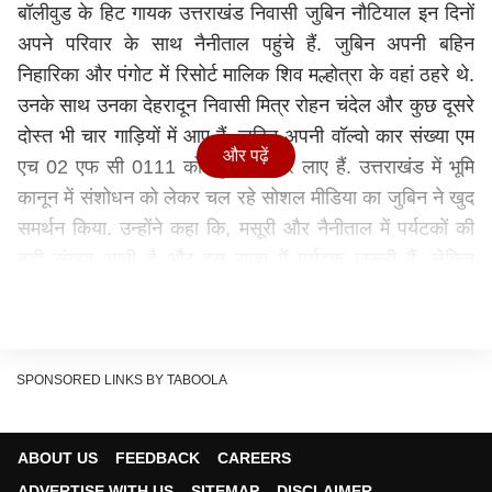
बॉलीवुड के हिट गायक उत्तराखंड निवासी जुबिन नौटियाल इन दिनों
अपने परिवार के साथ नैनीताल पहुंचे हैं. जुबिन अपनी बहिन
निहारिका और पंगोट में रिसोर्ट मालिक शिव मल्होत्रा के वहां ठहरे थे.
उनके साथ उनका देहरादून निवासी मित्र रोहन चंदेल और कुछ दूसरे
दोस्त भी चार गाड़ियों में आए हैं. जुबिन अपनी वॉल्वो कार संख्या एम
और पढ़ें
एच 02 एफ सी 0111 को खुद चलाकर लाए हैं. उत्तराखंड में भूमि
कानून में संशोधन को लेकर चल रहे सोशल मीडिया का जुबिन ने खुद
समर्थन किया. उन्होंने कहा कि, मसूरी और नैनीताल में पर्यटकों की
बड़ी संख्या आती है और इस राज्य में पर्यटक जरूरी हैं, लेकिन
कोरोना के बाद लोग समुद्री तटों को छोड़कर पहाड़ों की तरफ रुख
कर रहे हैं, इसके लिए यहां कड़े भूमि कानून बनाने चाहिए ताकि इस
क्षेत्र को बचाया जा सके.
नई फिल्म शेरशाह का गीत गुनगुनाया
SPONSORED LINKS BY TABOOLA
जुबिन ने करगिल युद्ध के हीरो रहे शहीद कैप्टन विक्रम बत्रा पर
फिल्माई गई आगामी फिल्म 'शेरशाह' में गाए अपने गीत की दो लाइन
ABOUT US
FEEDBACK
CAREERS
गुनगुनाई. गीत के बोल इस तरह हैं "काटूं कैसे राता ओ बावरे, जिया
ADVERTISE WITH US
SITEMAP
DISCLAIMER