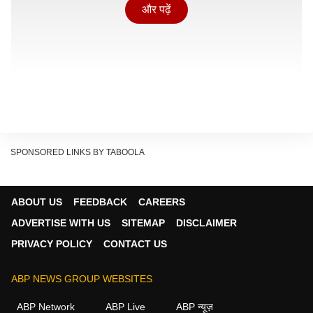
और पढ़ें
SPONSORED LINKS BY TABOOLA
ABOUT US
FEEDBACK
CAREERS
प्रधानों को प्रशासक बनाए जाने के मामले में जस्टिस शेखर बी.
ADVERTISE WITH US
SITEMAP
DISCLAIMER
सराफ और जस्टिस अवधेश कुमार चौधरी की खंडपीठ ने बुधवार को
PRIVACY POLICY
CONTACT US
ओमप्रकाश प्रजापति की याचिका पर सुनवाई की. कोर्ट ने राज्य
सरकार को आदेश देते हुए कहा कि 10 जुलाई को पिछड़ा वर्ग आयोग
ABP NEWS GROUP WEBSITES
की रिपोर्ट पेश करिए. इस मामले पर अगली सुनवाई 10 जुलाई को
ABP Network
ABP Live
ABP न्यूज़
होगी.