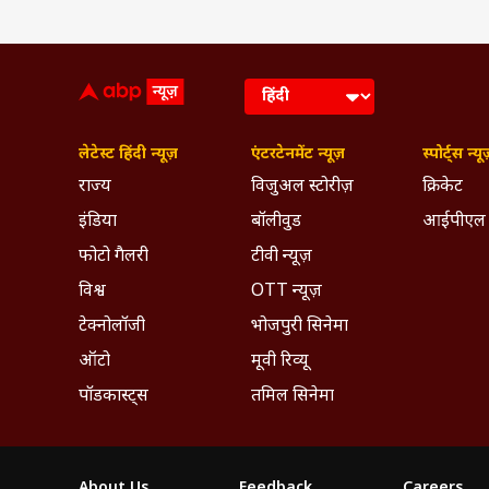
About the author
मोहम्मद मोईन
लेटेस्ट हिंदी न्यूज़
एंटरटेनमेंट न्यूज़
स्पोर्ट्स न्यू
मोहम्मद मोईन को पत्
माध्यमों में सालों तक
राज्य
विजुअल स्टोरीज़
क्रिकेट
हुए हैं. राजनीति - 
इंडिया
बॉलीवुड
आईपीएल
राजनीतिक विश्लेषक, 
मौकों पर सटीक साबित
फोटो गैलरी
टीवी न्यूज़
की कवरेज कर अपनी अ
PUBLISHED AT : 15 JUN 2026 09:57 PM 
विश्व
OTT न्यूज़
जाते हैं. मोहम्मद म
Tags :
NDMA
RAJASTHAN NEW
आधुनिक इतिहास विषयों 
टेक्नोलॉजी
भोजपुरी सिनेमा
काम करने का अनुभव रख
Breaking News, Anytime, An
ऑटो
मूवी रिव्यू
कवर चुके हैं.
पॉडकास्ट्स
तमिल सिनेमा
About Us
Feedback
Careers