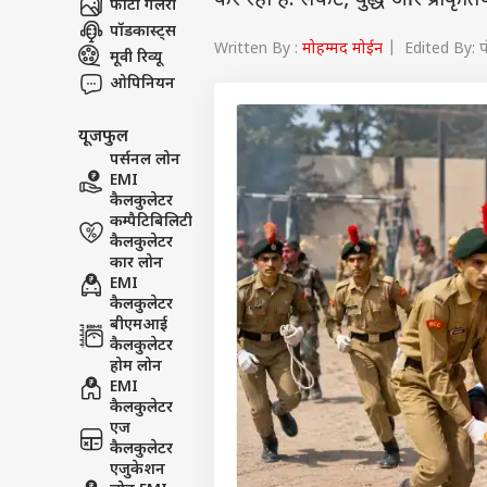
कर रहा है. संकट, युद्ध और प्राकृत
फोटो गैलरी
पॉडकास्ट्स
Written By :
मोहम्मद मोईन
| Edited By: प
मूवी रिव्यू
ओपिनियन
यूजफुल
पर्सनल लोन
EMI
कैलकुलेटर
कम्पैटिबिलिटी
कैलकुलेटर
कार लोन
EMI
कैलकुलेटर
बीएमआई
कैलकुलेटर
होम लोन
EMI
कैलकुलेटर
एज
कैलकुलेटर
एजुकेशन