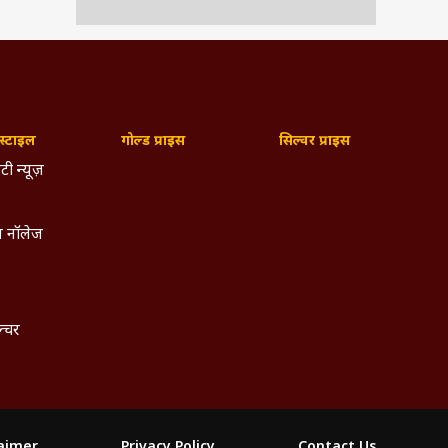
्टाइल
गोल्ड प्राइस
सिल्वर प्राइस
ं ही
ुड़े
टी न्यूज़
थ ही
दातर
कुंभ
 नॉलेज
जाने
ीन व
 में
ं को
ल्चर
laimer
Privacy Policy
Contact Us