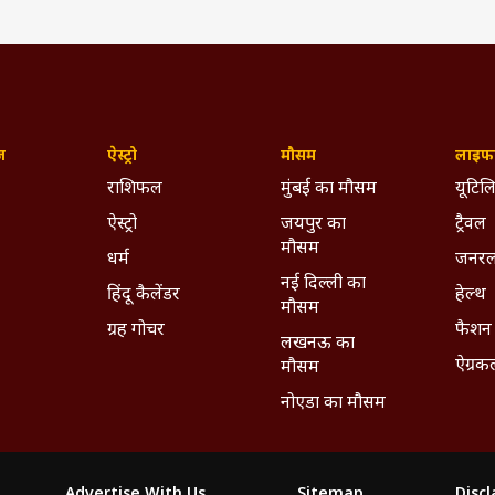
ज़
ऐस्ट्रो
मौसम
लाइफस
रकारिता का करीब तीन दशक का अनुभव है. वह प्रिंट - इलेक्ट्रानिक और डिजिटल तीनो
 काम कर चुके हैं. ABP नेटवर्क से वह पिछले करीब 18 सालों, स्टार न्यूज़ के समय से ही ज
राशिफल
मुंबई का मौसम
यूटिलि
धर्म और लीगल टापिक के साथ सम सामयिक विषयों के एक्सपर्ट हैं. पत्रकार होने के सा
ऐस्ट्रो
जयपुर का
ट्रैवल
एक्सपर्ट पैनलिस्ट, आलोचक और टिप्पणीकार भी हैं. इनकी चुनावी भविष्यवाणी ज्या
मौसम
 हुई है. 8 लोकसभा चुनाव और कई विधानसभा चुनाव कवर कर चुके हैं. 7 कुंभ और महा
धर्म
जनरल
लग पहचान बनाई है. यह अपनी बेबाक- निष्पक्ष और तथ्यपरक पत्रकारिता के लिए 
(IST)
नई दिल्ली का
हिंदू कैलेंडर
हेल्थ
ोईन ने चार विषयों पत्रकारिता एवं जनसंचार, राजनीति विज्ञान, हिंदी और मध्यकाल
मौसम
S
में मास्टर डिग्री यानी स्नातकोत्तर किया हुआ है. लॉ ग्रेजुएट भी हैं. देश के कई राज्यों
ग्रह गोचर
फैशन
ते हैं. देश की तमाम नामचीन हस्तियों का इंटरव्यू ले चुके हैं और कई चर्चित घटनाओ
लखनऊ का
ywhere - Download ABPLIVE on
Android
and
iOS
now!
ऐग्रक
मौसम
नोएडा का मौसम
Advertise With Us
Sitemap
Disc