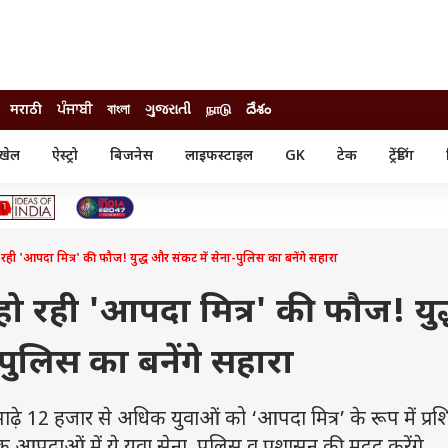
मराठी
ਪੰਜਾਬੀ
বাংলা
ગુજરાતી
நாடு
దేశం
खेल
ऐस्ट्रो
बिजनेस
लाइफस्टाइल
GK
टेक
ट्रेंडिंग
ंजन
ऑटो
खेल
ुड
कार
क्रिकेट
री सिनेमा
टेक्नोलॉजी
शिक्षा
ल सिनेमा
ो रही 'आपदा मित्र' की फौज! युद्ध और संकट में सेना-पुलिस का बनेंगे सहारा
मोबाइल
रिजल्ट
्रिटीज
चैटजीपीटी
नौकरी
ी
 हो रही 'आपदा मित्र' की फौज! युद
गैजेट
वेब स्टोरीज
पुलिस का बनेंगे सहारा
यूटिलिटी न्यूज़
कल्चर
फैक्ट चेक
12 हजार से अधिक युवाओं को ‘आपदा मित्र’ के रूप में प्रशि