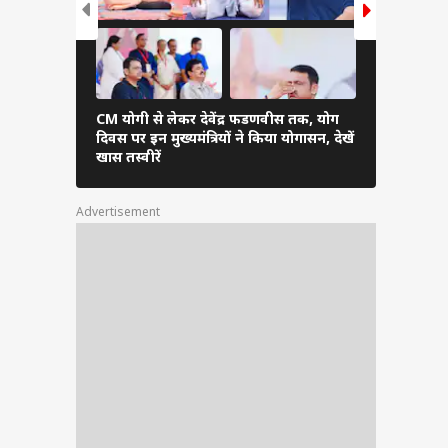
हैं या
किया जा
 मित्र
ी मांग
CM योगी से लेकर देवेंद्र फडणवीस तक, योग
भरतपुर में बि
दिवस पर इन मुख्यमंत्रियों ने किया योगासन, देखें
नेशनल पार्क
खास तस्वीरें
स्थल मोह लें
 के हर
Advertisement
रक्षित
ूप में
ंगे.