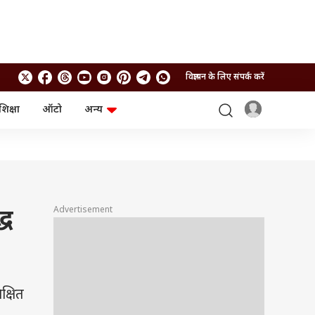
विज्ञापन के लिए संपर्क करें
शिक्षा
ऑटो
अन्य
बिजनेस
लाइफस्टाइल
पर्सनल फाइनेंस
स्वास्थ्य
स्टॉक मार्केट
ट्रैवल
म्यूचुअल फंड्स
फूड
क्रिप्टो
फैशन
आईपीओ
Health and Fitness
Advertisement
्ध
फोटो गैलरी
जनरल नॉलेज
वीडियो
क्षित