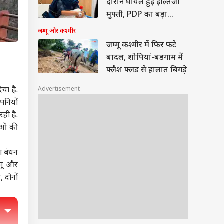
दौरान घायल हुईं इल्तिजा
मुफ्ती, PDP का बड़ा
आरोप
जम्मू और कश्मीर
जम्मू कश्मीर में फिर फटे
बादल, शोपियां-बडगाम में
फ्लैश फ्लड से हालात बिगड़े
Advertisement
िया है.
पनियों
ही है.
ुओं की
ा बंधन
्मू और
म
, दोनों