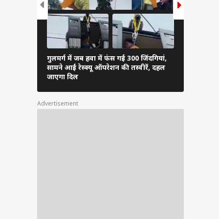
गुलमर्ग में जब हवा में फंस गईं 300 जिंदगियां,
जम्मू-कश्मीर
सामने आईं रेस्क्यू ऑपरेशन की तस्वीरें, दहल
लाल चौक पर 
जाएगा दिल
तस्वीरें
Advertisement