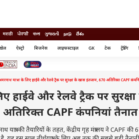
मराठी
ਪੰਜਾਬੀ
বাংলা
ગુજરાતી
நாடு
దేశం
खेल
ऐस्ट्रो
बिजनेस
लाइफस्टाइल
GK
टेक
ट्रेंडिंग
ंजन
ऑटो
खेल
ुड
कार
क्रिकेट
री सिनेमा
टेक्नोलॉजी
शिक्षा
ल सिनेमा
मरनाथ यात्रा के लिए हाईवे और रेलवे ट्रैक पर सुरक्षा के खास इंतजाम, 670 अतिरिक्त CAPF कंपनि
मोबाइल
रिजल्ट
्रिटीज
चैटजीपीटी
नौकरी
ी
िए हाईवे और रेलवे ट्रैक पर सुरक्षा
गैजेट
वेब स्टोरीज
 अतिरिक्त CAPF कंपनियां तैनात
यूटिलिटी न्यूज़
कल्चर
फैक्ट चेक
रा की तैयारियों के तहत, केंद्रीय गृह मंत्रालय ने CAPF की 