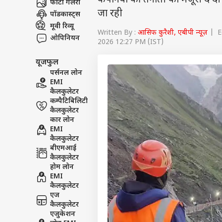
कंपनियों की तैनाती को मंजूरी दे द
फोटो गैलरी
जा रही
पॉडकास्ट्स
मूवी रिव्यू
Written By :
आसिफ कुरैशी, एबीपी न्यूज़
| Ed
ओपिनियन
2026 12:27 PM (IST)
यूजफुल
पर्सनल लोन
EMI
कैलकुलेटर
कम्पैटिबिलिटी
कैलकुलेटर
कार लोन
EMI
कैलकुलेटर
बीएमआई
कैलकुलेटर
होम लोन
EMI
कैलकुलेटर
एज
कैलकुलेटर
एजुकेशन