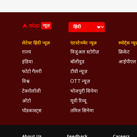
लेटेस्ट हिंदी न्यूज़
एंटरटेनमेंट न्यूज़
स्पोर्ट्स न्यू
राज्य
विजुअल स्टोरीज़
क्रिकेट
इंडिया
बॉलीवुड
आईपीएल
फोटो गैलरी
टीवी न्यूज़
विश्व
OTT न्यूज़
टेक्नोलॉजी
भोजपुरी सिनेमा
ऑटो
मूवी रिव्यू
पॉडकास्ट्स
तमिल सिनेमा
About Us
Feedback
Careers