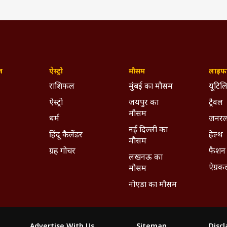
ज़
ऐस्ट्रो
मौसम
लाइफस
राशिफल
मुंबई का मौसम
यूटिलि
ऐस्ट्रो
जयपुर का
ट्रैवल
मौसम
धर्म
जनरल
नई दिल्ली का
हिंदू कैलेंडर
हेल्थ
मौसम
ग्रह गोचर
फैशन
लखनऊ का
ऐग्रक
मौसम
नोएडा का मौसम
Advertise With Us
Sitemap
Disc