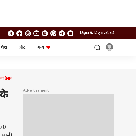
विज्ञापन के लिए संपर्क करें
शिक्षा
ऑटो
अन्य
बिजनेस
लाइफस्टाइल
पर्सनल फाइनेंस
स्वास्थ्य
स्टॉक मार्केट
ट्रैवल
म्यूचुअल फंड्स
फूड
यां तैनात
क्रिप्टो
फैशन
आईपीओ
Health and Fitness
Advertisement
 के
फोटो गैलरी
जनरल नॉलेज
वीडियो
670