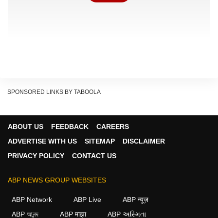
SPONSORED LINKS BY TABOOLA
इस फोटो में मुख्यमंत्री विजय काले और सफेद कपड़ों में नजर आ रहे
हैं. ये फोटो फ्लाइट के अंदर ली गई है. एयर होस्टेस उमा मीनाक्षी ने
ABOUT US
FEEDBACK
CAREERS
अपने इंस्टाग्राम अकाउंट पर यह तस्वीर पोस्ट की. इस फोटो को
ADVERTISE WITH US
SITEMAP
DISCLAIMER
लेकर उन्होंने कैप्शन में लिखा कि क्रू ड्यूटी स्पेशल बन गई, क्योंकि
PRIVACY POLICY
CONTACT US
मुख्यमंत्री विजय उसी फ्लाइट में यात्रा कर रहे थे. उन्होंने पोस्ट में
विजय को सम्मानपूर्वक संबोधित करते हुए इस मुलाकात को यादगार
ABP NEWS GROUP WEBSITES
बताया है.
ABP Network
ABP Live
ABP न्यूज़
ABP আনন্দ
ABP माझा
ABP અસ્મિતા