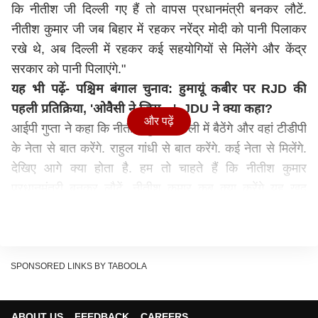
कि नीतीश जी दिल्ली गए हैं तो वापस प्रधानमंत्री बनकर लौटें.
नीतीश कुमार जी जब बिहार में रहकर
नरेंद्र मोदी
को पानी पिलाकर
रखे थे, अब दिल्ली में रहकर कई सहयोगियों से मिलेंगे और केंद्र
सरकार को पानी पिलाएंगे."
यह भी पढ़ें-
पश्चिम बंगाल चुनाव: हुमायूं कबीर पर RJD की
पहली प्रतिक्रिया, 'ओवैसी ने जिस…', JDU ने क्या कहा?
और पढ़ें
आईपी गुप्ता ने कहा कि नीतीश कुमार दिल्ली में बैठेंगे और वहां टीडीपी
के नेता से बात करेंगे. राहुल गांधी से बात करेंगे. कई नेता से मिलेंगे.
देखिए आगे क्या होता है. हम तो चाहते हैं कि नीतीश कुमार
प्रधानमंत्री बनकर लौटें. नीतीश कुमार कब क्या करेंगे यह खुद
नीतीश कुमार भी नहीं जानते हैं. यह सबको मालूम है.
12 अप्रैल को पार्टी का पहला स्थापना दिवस
आईपी गुप्ता अपनी पार्टी (इंडियन इंक्लूसिव पार्टी) का पहला स्थापना
SPONSORED LINKS BY TABOOLA
दिवस 12 अप्रैल को बापू सभागार में मनाने जा रहे हैं. इसके बारे में
जानकारी देते हुए उन्होंने उक्त बयान दिया है. दूसरी ओर पार्टी के
कार्यक्रम को लेकर कहा कि हजारों की संख्या में बिहार-यूपी और
ABOUT US
FEEDBACK
CAREERS