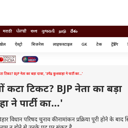
मराठी
ਪੰਜਾਬੀ
বাংলা
ગુજરાતી
நாடு
దేశం
खेल
ऐस्ट्रो
बिजनेस
लाइफस्टाइल
GK
टेक
ट्रेंडिंग
ंजन
ऑटो
खेल
ुड
कार
क्रिकेट
री सिनेमा
टेक्नोलॉजी
शिक्षा
ल सिनेमा
 टिकट? BJP नेता का बड़ा दावा, 'उपेंद्र कुशवाहा ने पार्टी का...'
मोबाइल
रिजल्ट
्रिटीज
चैटजीपीटी
नौकरी
ी
यों कटा टिकट? BJP नेता का बड़ा
गैजेट
वेब स्टोरीज
हा ने पार्टी का...'
यूटिलिटी न्यूज़
कल्चर
फैक्ट चेक
विधान परिषद चुनाव की नामांकन प्रक्रिया पूरी होने के बाद