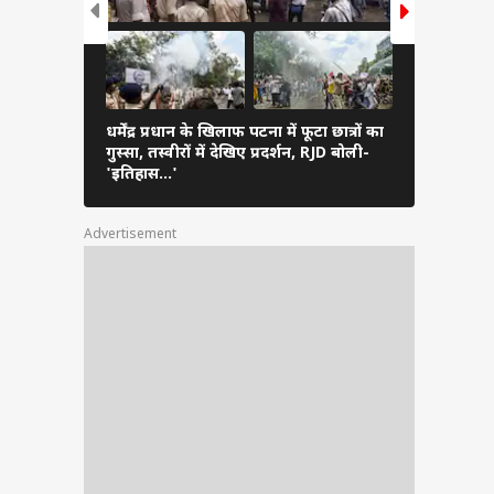
धर्मेंद्र प्रधान के खिलाफ पटना में फूटा छात्रों का
प्रशांत किशो
गुस्सा, तस्वीरों में देखिए प्रदर्शन, RJD बोली-
'भीड़ देख ल
'इतिहास…'
Advertisement