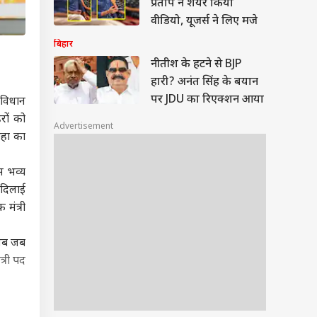
प्रताप ने शेयर किया
वीडियो, यूजर्स ने लिए मजे
बिहार
नीतीश के हटने से BJP
हारी? अनंत सिंह के बयान
पर JDU का रिएक्शन आया
 विधान
रों को
Advertisement
ाहा का
स भव्य
 दिलाई
मंत्री
 अब जब
्री पद