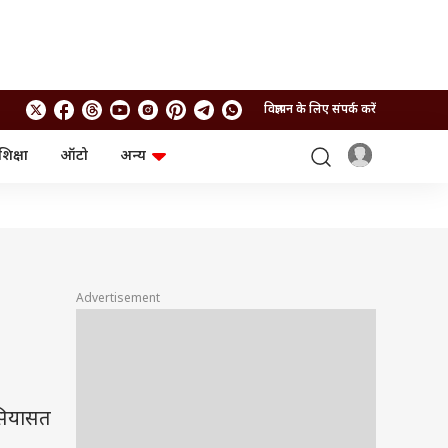
विज्ञापन के लिए संपर्क करें
शिक्षा
ऑटो
अन्य
बिजनेस
लाइफस्टाइल
पर्सनल फाइनेंस
स्वास्थ्य
स्टॉक मार्केट
ट्रैवल
म्यूचुअल फंड्स
फूड
क्रिप्टो
फैशन
आईपीओ
Health and Fitness
Advertisement
फोटो गैलरी
जनरल नॉलेज
वीडियो
 सियासत