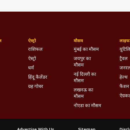
ज़
ऐस्ट्रो
मौसम
लाइफस
राशिफल
मुंबई का मौसम
यूटिलि
ऐस्ट्रो
जयपुर का
ट्रैवल
मौसम
धर्म
जनरल
नई दिल्ली का
हिंदू कैलेंडर
हेल्थ
मौसम
ग्रह गोचर
फैशन
लखनऊ का
ऐग्रक
मौसम
नोएडा का मौसम
Advertise With Us
Sitemap
Disc