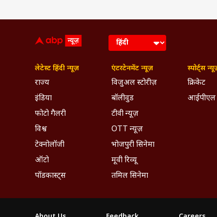
लेटेस्ट हिंदी न्यूज़
एंटरटेनमेंट न्यूज़
स्पोर्ट्स न्यू
राज्य
विजुअल स्टोरीज़
क्रिकेट
इंडिया
बॉलीवुड
आईपीएल
फोटो गैलरी
टीवी न्यूज़
विश्व
OTT न्यूज़
टेक्नोलॉजी
भोजपुरी सिनेमा
ऑटो
मूवी रिव्यू
पॉडकास्ट्स
तमिल सिनेमा
About Us
Feedback
Careers