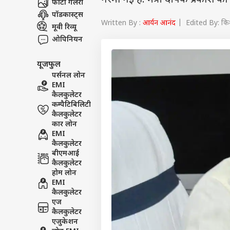
गरमा गई है. मंत्री दीपक प्रकाश का
फोटो गैलरी
पॉडकास्ट्स
Written By :
आर्यन आनंद
| Edited By: कि
मूवी रिव्यू
ओपिनियन
यूजफुल
पर्सनल लोन
EMI
कैलकुलेटर
कम्पैटिबिलिटी
कैलकुलेटर
कार लोन
EMI
कैलकुलेटर
बीएमआई
कैलकुलेटर
होम लोन
EMI
कैलकुलेटर
एज
कैलकुलेटर
एजुकेशन