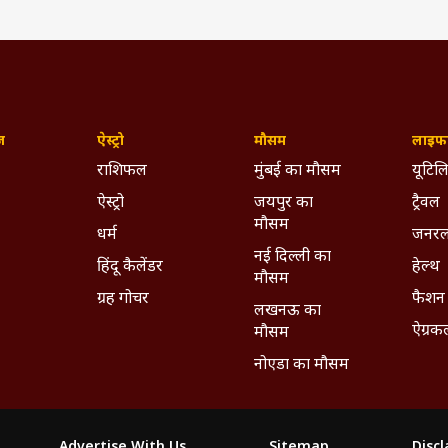
ज़
ऐस्ट्रो
मौसम
लाइफस
राशिफल
मुंबई का मौसम
यूटिलि
ऐस्ट्रो
जयपुर का
ट्रैवल
मौसम
धर्म
जनरल
नई दिल्ली का
हिंदू कैलेंडर
हेल्थ
मौसम
ग्रह गोचर
फैशन
लखनऊ का
ऐग्रक
मौसम
नोएडा का मौसम
Advertise With Us
Sitemap
Disc