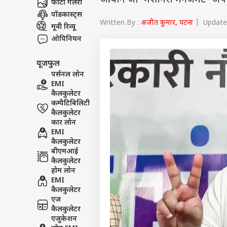
आयोग जो 'मशीनरी मैनेजमेंट' अपना 
फोटो गैलरी
पॉडकास्ट्स
Written By :
अजीत कुमार, पटना
| Updated
मूवी रिव्यू
ओपिनियन
यूजफुल
पर्सनल लोन
EMI
कैलकुलेटर
कम्पैटिबिलिटी
कैलकुलेटर
कार लोन
EMI
कैलकुलेटर
बीएमआई
कैलकुलेटर
होम लोन
EMI
कैलकुलेटर
एज
कैलकुलेटर
एजुकेशन