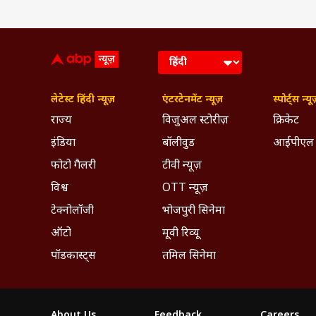
लेटेस्ट हिंदी न्यूज़
एंटरटेनमेंट न्यूज़
स्पोर्ट्स न्यू
राज्य
विजुअल स्टोरीज़
क्रिकेट
इंडिया
बॉलीवुड
आईपीएल
फोटो गैलरी
टीवी न्यूज़
विश्व
OTT न्यूज़
टेक्नोलॉजी
भोजपुरी सिनेमा
ऑटो
मूवी रिव्यू
पॉडकास्ट्स
तमिल सिनेमा
About Us
Feedback
Careers