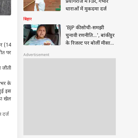
प्रयागराज में FIR, गंभीर
धाराओं में मुकदमा दर्ज
बिहार
'BJP की सोची-समझी
चुनावी रणनीति...', बांकीपुर
के रिजल्ट पर बोलीं मीसा
ार (14
भारती
 जीत पर
Advertisement
व जीती
शभर के
हुई इस
का खेल
 दर्ज