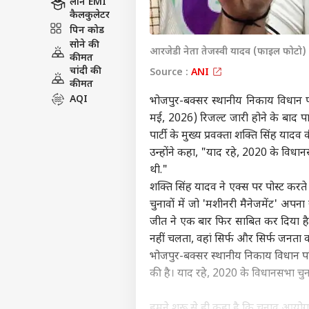
लोन EMI
कैलकुलेटर
पिन कोड
सोने की
आरजेडी नेता तेजस्वी यादव (फाइल फोटो)
कीमत
चांदी की
Source :
ANI
कीमत
AQI
भोजपुर-बक्सर स्थानीय निकाय विधान परि
मई, 2026) रिजल्ट जारी होने के बाद पार्ट
पार्टी के मुख्य प्रवक्ता शक्ति सिंह यादव 
उन्होंने कहा, "याद रहे, 2020 के विधान
थी."
शक्ति सिंह यादव ने एक्स पर पोस्ट करते
चुनावों में जो 'मशीनरी मैनेजमेंट' अपन
जीत ने एक बार फिर साबित कर दिया है
नहीं चलता, वहां सिर्फ और सिर्फ जनता
भोजपुर-बक्सर स्थानीय निकाय विधान परिष
की है। याद रहे, 2020 के विधानसभा चुना
हमने शुरू से ही कहा है कि चुनाव आयोग