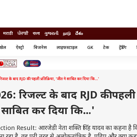
मराठी
ਪੰਜਾਬੀ
বাংলা
ગુજરાતી
நாடு
దేశం
खेल
ऐस्ट्रो
बिजनेस
लाइफस्टाइल
GK
टेक
ट्रेंडिंग
ंजन
ऑटो
खेल
ुड
कार
क्रिकेट
री सिनेमा
टेक्नोलॉजी
शिक्षा
ल सिनेमा
िजल्ट के बाद RJD की पहली प्रतिक्रिया, 'जीत ने साबित कर दिया कि…'
मोबाइल
रिजल्ट
्रिटीज
चैटजीपीटी
नौकरी
ी
26: रिजल्ट के बाद RJD की पहली
गैजेट
वेब स्टोरीज
 ने साबित कर दिया कि…'
यूटिलिटी न्यूज़
कल्चर
फैक्ट चेक
n Result: आरजेडी नेता शक्ति सिंह यादव का कहना है कि