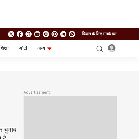
विज्ञापन के लिए संपर्क करें
शिक्षा
ऑटो
अन्य
बिजनेस
लाइफस्टाइल
पर्सनल फाइनेंस
स्वास्थ्य
स्टॉक मार्केट
ट्रैवल
म्यूचुअल फंड्स
फूड
क्रिप्टो
फैशन
आईपीओ
Health and Fitness
Advertisement
फोटो गैलरी
जनरल नॉलेज
वीडियो
 चुनाव