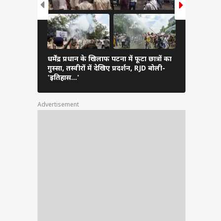
धर्मेंद्र प्रधान के खिलाफ पटना में फूटा छात्रों का
प्रशांत किशो
गुस्सा, तस्वीरों में देखिए प्रदर्शन, RJD बोली-
'भीड़ देख ल
'इतिहास…'
Advertisement