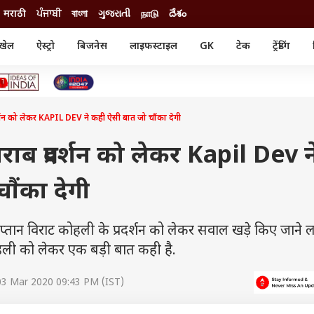
मराठी
ਪੰਜਾਬੀ
বাংলা
ગુજરાતી
நாடு
దేశం
खेल
ऐस्ट्रो
बिजनेस
लाइफस्टाइल
GK
टेक
ट्रेंडिंग
ंजन
ऑटो
खेल
ुड
कार
क्रिकेट
री सिनेमा
टेक्नोलॉजी
शिक्षा
ल सिनेमा
न को लेकर KAPIL DEV ने कही ऐसी बात जो चौंका देगी
मोबाइल
रिजल्ट
्रिटीज
चैटजीपीटी
नौकरी
ी
ाब प्रदर्शन को लेकर Kapil Dev न
गैजेट
वेब स्टोरीज
ौंका देगी
यूटिलिटी न्यूज़
कल्चर
फैक्ट चेक
कप्तान विराट कोहली के प्रदर्शन को लेकर सवाल खड़े किए जाने लगे
कोहली को लेकर एक बड़ी बात कही है.
03 Mar 2020 09:43 PM (IST)