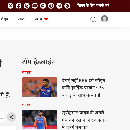
विज्ञापन के लिए संपर्क करें
शिक्षा
ऑटो
अन्य
बिजनेस
लाइफस्टाइल
पर्सनल फाइनेंस
स्वास्थ्य
स्टॉक मार्केट
ट्रैवल
म्यूचुअल फंड्स
फूड
क्रिप्टो
फैशन
आईपीओ
Health and Fitness
टॉप हेडलाइंस
े
फोटो गैलरी
जनरल नॉलेज
स्पोर्ट्स
चेन्नई नहीं KKR को जॉइन
वीडियो
करेंगे हार्दिक पांड्या? 25
 हैं.
करोड़ के साथ कप्तानी भी
मिलेगी!
स्पोर्ट्स
सूर्यकुमार यादव के अगले
मैच का एलान, नए अवतार
में करेंगे धमाका