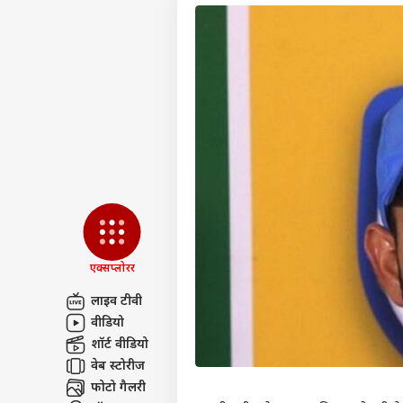
एक्सप्लोरर
लाइव टीवी
वीडियो
पर्सनल
शॉर्ट वीडियो
वेब स्टोरीज
टॉप
फोटो गैलरी
हॅलो गेस्ट