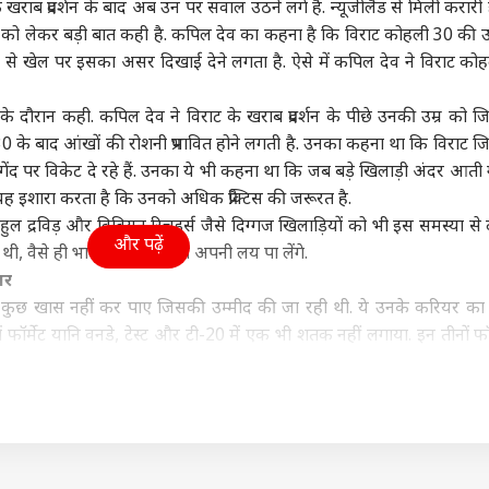
राब प्रदर्शन के बाद अब उन पर सवाल उठने लगे हैं. न्यूजीलैंड से मिली करारी 
दिल्ली NCR
इंडिया
आईप
्र को लेकर बड़ी बात कही है. कपिल देव का कहना है कि विराट कोहली 30 की उम
ने से खेल पर इसका असर दिखाई देने लगता है. ऐसे में कपिल देव ने विराट को
े दौरान कही. कपिल देव ने विराट के खराब प्रदर्शन के पीछे उनकी उम्र को जिम
 के बाद आंखों की रोशनी प्रभावित होने लगती है. उनका कहना था कि विराट जिन 
हसीना पर आंखें की
पप्पू यादव के खिलाफ थाने
तरुण तेजपाल क्यों करने लगे
चेन्
गेंद पर विकेट दे रहे हैं. उनका ये भी कहना था कि जब बड़े खिलाड़ी अंदर आती ग
 1 दिन में ही घुटनों पर
पहुंचा चप्पल फेंकने वाला
शरजील इमाम और उमर
करें
ो यह इशारा करता है कि उनको अधिक प्रैक्टिस की जरूरत है.
लादेश, भारत से मांगा
ी
आरोपी, पूर्णिया सांसद पर
इंडिया
खालिद से अपनी तुलना?
दिल्ली NCR
करो
HOM
ल
लगाए ये आरोप
जानें
मिले
राहुल द्रविड़ और विवियन रिचडर्स जैसे दिग्गज खिलाड़ियों को भी इस समस्या से 
और पढ़ें
 थी, वैसे ही भारतीय कप्तान भी अपनी लय पा लेंगे.
पर
हली कुछ खास नहीं कर पाए जिसकी उम्मीद की जा रही थी. ये उनके करियर का
ियाज अली की 'मैं वापस
Gen-Z पर मोहन भागवत
दिल्ली में आज भी बारिश,
बिना
ॉर्मेट यानि वनडे, टेस्ट और टी-20 में एक भी शतक नहीं लगाया. इन तीनों फॉर्म
ा' ओटीटी पर हुई
करते हैं अंधा भरोसा, बोले-
जगह-जगह जलभराव, IMD
में 
ने पिछला शतक 22 दिसंबर को कोलकाता टेस्ट में बांग्लादेश के खिलाफ बनाया था 
ज, जानें- कहां देख
'वो कभी भी...'
ने जारी किया येलो अलर्ट
अपना
ों फॉर्मेट की पिछली 10 पारियों की अगर बात की जाए तो विराट ने सिर्फ 204
 हैं ये फिल्म
कोच राजकुमार शर्मा उतर आए हैं. नवी मुंबई में एक क्रिकेट टूर्नामेंट के दौरा