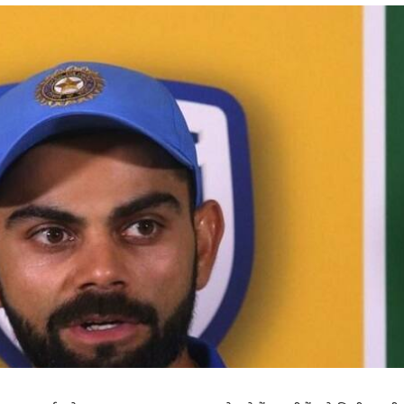
 कार्नर
 आर्टिकल्स
टॉप रील्स