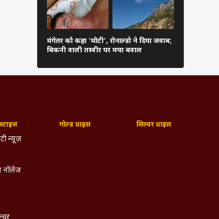
के बीच
े दौरान
ानकारी
मंगेतर को कहा 'मोटी', रोनाल्डो ने दिया जवाब;
श्रीलंका पहु
बिकनी वाली तस्वीर पर मचा बवाल
पहला टेस्ट; ज
ैक में
मौजूदा
 लेकिन
्टाइल
गोल्ड प्राइस
सिल्वर प्राइस
 के हो
टी न्यूज़
 नॉलेज
ल्चर