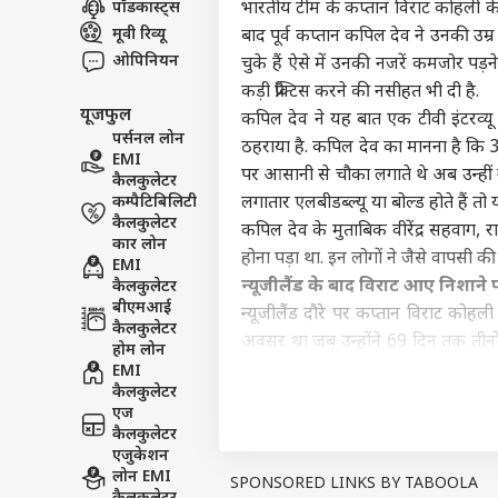
पॉडकास्ट्स
भारतीय टीम के कप्तान विराट कोहली के ख
विश्व
मूवी रिव्यू
बाद पूर्व कप्तान कपिल देव ने उनकी उम
एडवर्टाइज विथ अस
ओपिनियन
चुके हैं ऐसे में उनकी नजरें कमजोर पड़
प्राइवेसी पॉलिसी
कड़ी प्रैक्टिस करने की नसीहत भी दी है.
यूजफुल
कॉन्टैक्ट अस
कपिल देव ने यह बात एक टीवी इंटरव्यू क
पर्सनल लोन
ठहराया है. कपिल देव का मानना है कि 30
सेंड फीडबैक
EMI
शेख 
पर आसानी से चौका लगाते थे अब उन्हीं 
कैलकुलेटर
अबाउट अस
लाल,
कम्पैटिबिलिटी
लगातार एलबीडब्ल्यू या बोल्ड होते हैं त
बांग्
ओटीट
करियर्स
कैलकुलेटर
डीज
कपिल देव के मुताबिक वीरेंद्र सहवाग, 
कार लोन
होना पड़ा था. इन लोगों ने जैसे वापसी की
EMI
न्यूजीलैंड के बाद विराट आए निशाने 
कैलकुलेटर
बीएमआई
न्यूजीलैंड दौरे पर कप्तान विराट को
कैलकुलेटर
इम्त
अवसर था जब उन्होंने 69 दिन तक तीनों फ
होम लोन
आऊंग
विराट ने कुल 22 पारियां खेलीं. विराट 
EMI
LOGIN
रिली
कैलकुलेटर
उन्होंने 136 रन की पारी खेली थी. तीन
सकते
एज
बनाए.
कैलकुलेटर
बचाव में आए विराट के कोच
एजुकेशन
लोन EMI
विराट कोहली के बचाव में उनके बचपन के 
SPONSORED LINKS BY TABOOLA